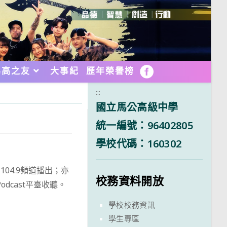
馬高之友
大事紀
歷年榮譽榜
FB
:::
國立馬公高級中學
統一編號：96402805
學校代碼：160302
04.9頻道播出；亦
校務資料開放
Podcast平臺收聽。
學校校務資訊
學生專區