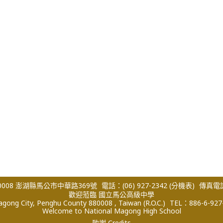
008 澎湖縣馬公市中華路369號
電話：(06) 927-2342
(分機表)
傳真電話：
歡迎蒞臨 國立馬公高級中學
ong City, Penghu County 880008 , Taiwan (R.O.C.)
TEL：886-6-927
Welcome to National Magong High School
致謝 Credits