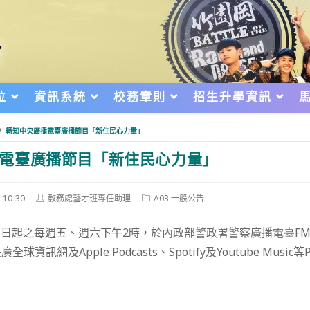
位
資訊系統
校務章則
招生升學資訊
/
轉知中央廣播電臺廣播節目「新住民心力量」
電臺廣播節目「新住民心力量」
Post
Post
-10-30
教務處藝才班專任助理
A03.一般公告
author:
category:
d:
18日起之每週五、週六下午2時，於內政部警政署警察廣播電臺FM1
資訊網及Apple Podcasts、Spotify及Youtube Music等