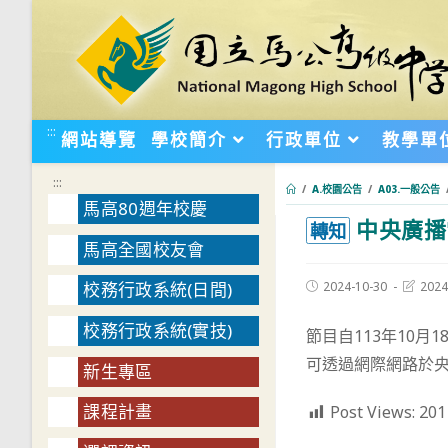
跳
轉
至
主
要
:::
網站導覽
學校簡介
行政單位
教學單
內
容
:::
/
A.校園公告
/
A03.一般公告
馬高80週年校慶
中央廣播
:::
轉知
馬高全國校友會
Post
Post
2024-10-30
2024
校務行政系統(日間)
published:
last
modifie
校務行政系統(實技)
節目自113年10月
可透過網際網路於央廣全球
新生專區
課程計畫
Post Views:
201