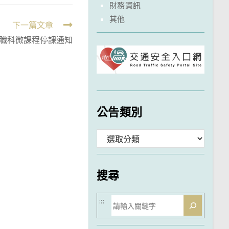
財務資訊
其他
下一篇文章
預演-職科微課程停課通知
公告類別
分
類
搜尋
搜
:::
尋