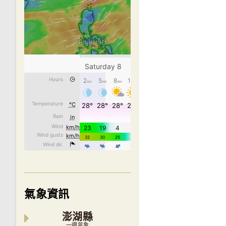
氣象資訊
澎湖縣
一週氣象