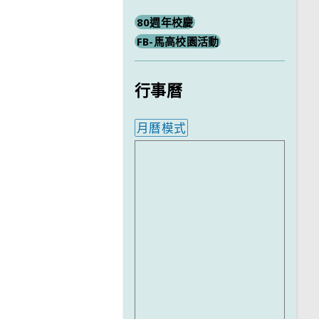
80週年校慶
FB-馬高校園活動
行事曆
月曆模式
內嵌行事曆為視覺預覽，完