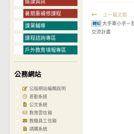
選課資訊
暑期重補修課程
Read
上一篇文章
大手牽小手－
more
轉知
課業輔導
交流計畫
articles
課程諮詢專區
戶外教育填報專區
公務網站
公版網站編輯說明
差勤系統
公文系統
教育雲信箱
教職員工信箱
請購系統