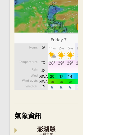
氣象資訊
澎湖縣
一週氣象