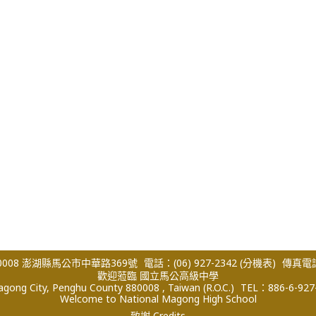
008 澎湖縣馬公市中華路369號
電話：(06) 927-2342
(分機表)
傳真電話：
歡迎蒞臨 國立馬公高級中學
ong City, Penghu County 880008 , Taiwan (R.O.C.)
TEL：886-6-927
Welcome to National Magong High School
致謝 Credits