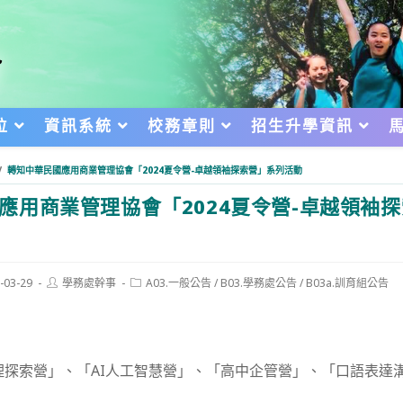
位
資訊系統
校務章則
招生升學資訊
/
轉知中華民國應用商業管理協會「2024夏令營-卓越領袖探索營」系列活動
應用商業管理協會「2024夏令營-卓越領袖
Post
Post
-03-29
學務處幹事
A03.一般公告
/
B03.學務處公告
/
B03a.訓育組公告
author:
category:
d:
理探索營」、「AI人工智慧營」、「高中企管營」、「口語表達