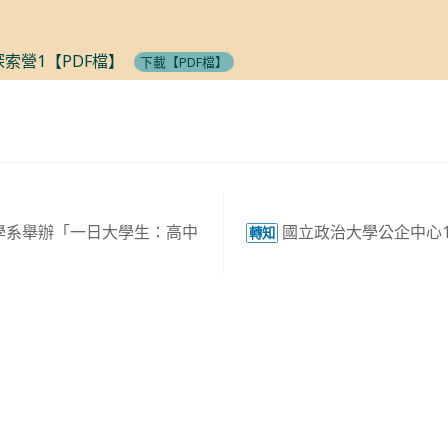
索營1【PDF檔】
下載【PDF檔】
學系舉辦「一日大學生：高中
國立政治大學公企中心1
轉知