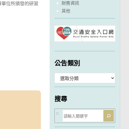
財務資訊
辦單位所頒發的研習
其他
公告類別
分
類
搜尋
搜
:::
尋