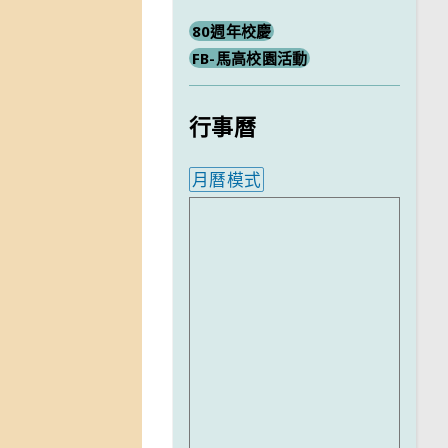
80週年校慶
FB-馬高校園活動
行事曆
月曆模式
內嵌行事曆為視覺預覽，完