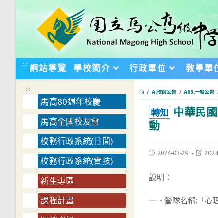
跳
轉
至
主
要
:::
網站導覽
學校簡介
行政單位
教學單
內
容
:::
/
A.校園公告
/
A03.一般公告
馬高80週年校慶
中華民國
:::
轉知
馬高全國校友會
動
校務行政系統(日間)
Post
Post
2024-03-29
2024
校務行政系統(實技)
published:
last
modifie
說明：
新生專區
課程計畫
一、營隊名稱:「心