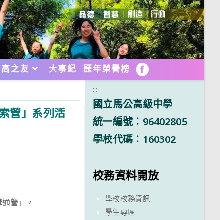
馬高之友
大事紀
歷年榮譽榜
FB
:::
國立馬公高級中學
探索營」系列活
統一編號：96402805
學校代碼：160302
校務資料開放
學校校務資訊
溝通營」。
學生專區