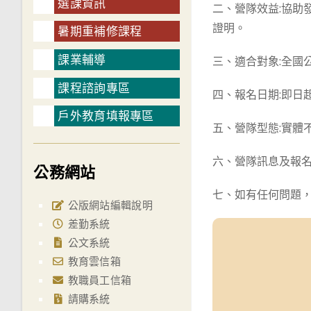
選課資訊
二、營隊效益:協助
證明。
暑期重補修課程
課業輔導
三、適合對象:全國
課程諮詢專區
四、報名日期:即日
戶外教育填報專區
五、營隊型態:實體
六、營隊訊息及報名網址: h
公務網站
七、如有任何問題，歡迎來
公版網站編輯說明
差勤系統
公文系統
教育雲信箱
教職員工信箱
請購系統