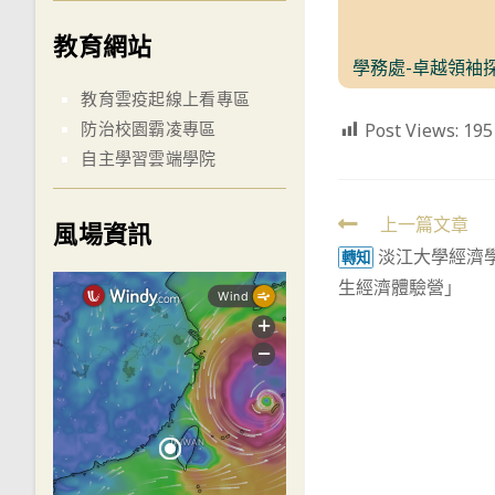
教育網站
學務處-卓越領袖探
教育雲疫起線上看專區
防治校園霸凌專區
Post Views:
195
自主學習雲端學院
Read
上一篇文章
風場資訊
淡江大學經濟
more
轉知
生經濟體驗營」
articles