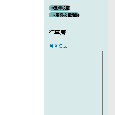
80週年校慶
FB-馬高校園活動
行事曆
月曆模式
內嵌行事曆為視覺預覽，完