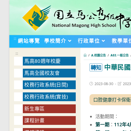
跳
轉
至
主
要
:::
網站導覽
學校簡介
行政單位
教學單
內
容
:::
/
A.校園公告
/
A03.一般公告
馬高80週年校慶
中華民國
:::
轉知
馬高全國校友會
Post
Post
2023-08-30
2023
校務行政系統(日間)
published:
last
modifie
校務行政系統(實技)
口腔健康打卡保衛
新生專區
活動期間：
課程計畫
第一期
：
112年4