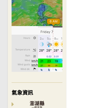
氣象資訊
澎湖縣
一週氣象