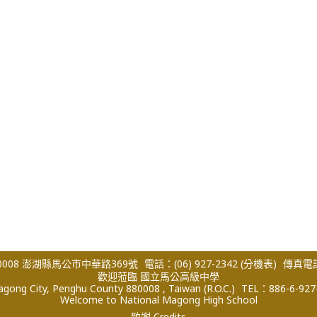
008 澎湖縣馬公市中華路369號
電話：(06) 927-2342
(分機表)
傳真電話：
歡迎蒞臨 國立馬公高級中學
ong City, Penghu County 880008 , Taiwan (R.O.C.)
TEL：886-6-927
Welcome to National Magong High School
致謝 Credits