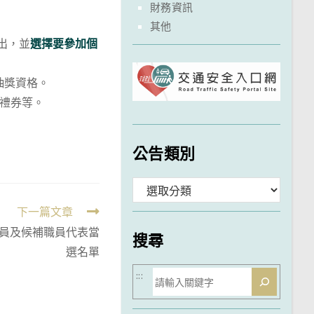
財務資訊
其他
出，並
選擇要參加個
抽獎資格。
/禮券等。
公告類別
分
下一篇文章
類
職員及候補職員代表當
搜尋
選名單
搜
:::
尋