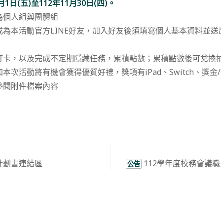
月1日(五)至112年11月30日(四)。
為個人組與團體組
成為本活動官方LINE好友，加入好友後須填寫個人基本資料並送
打卡，以及完成不定期隱藏任務，累積點數；累積點數後可兌換
本次活動將有機會獲得優質好禮，獎項有iPad、Switch、獎金
參閱附件檔案內容
計劃書連結區
112學年度校務會議
公告