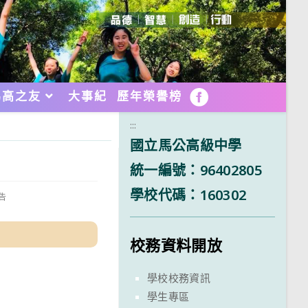
馬高之友
大事紀
歷年榮譽榜
FB
:::
國立馬公高級中學
統一編號：96402805
學校代碼：160302
告
校務資料開放
學校校務資訊
學生專區