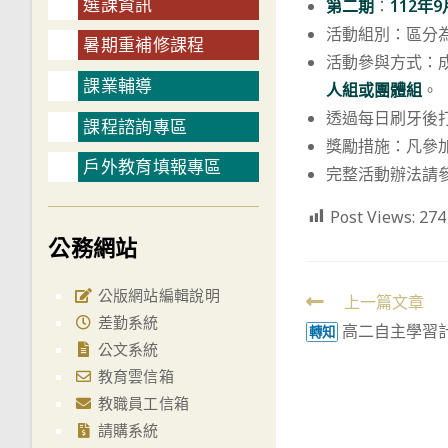
選課資訊
第二期
：
112年9
活動組別：區分
暑期重補修課程
活動參與方式：
課業輔導
人組或團體組
。
透過每日刷牙後
課程諮詢專區
獎勵措施：凡參加
戶外教育填報專區
完整活動辦法請
Post Views:
274
公務網站
公版網站編輯說明
Read
上一篇文章
差勤系統
高二自主學習
more
轉知
公文系統
articles
教育雲信箱
教職員工信箱
請購系統