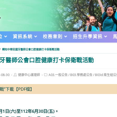
位
資訊系統
校務章則
招生升學資訊
/
轉知中華民國牙醫師公會口腔健康打卡保衛戰活動
牙醫師公會口腔健康打卡保衛戰活動
Post
Post
-08-30
健康中心護理師
A03.一般公告
/
B03.學務處公告
/
B03d.衛生組公
author:
category:
d:
戰”
下載【PDF檔】
月1日(六)至112年6月30日(五)。