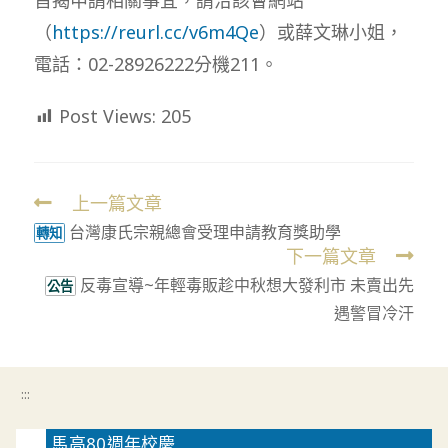
（
https://reurl.cc/v6m4Qe
）或薛文琳小姐，
電話：02-28926222分機211。
Post Views:
205
上一篇文章
Read
台灣康氏宗親總會受理申請教育獎助學
more
轉知
下一篇文章
articles
反毒宣導~年輕毒販趁中秋想大發利市 未賣出先
公告
遇警冒冷汗
:::
馬高80週年校慶