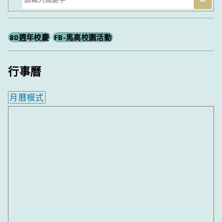
尋
80週年校慶
FB-馬高校園活動
行事曆
月曆模式
內嵌行事曆為視覺預覽，完整行事曆內容請使用