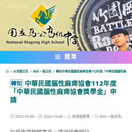
跳
轉
至
主
要
內
選單
容
/
A.校園公告
/
A03.一般公告
/
轉知中華民國腦性麻痺協會112年度「中華民國腦性麻痺
中華民國腦性麻痺協會112年度
:::
轉知
「中華民國腦性麻痺協會獎學金」申
請
Post
Post
Post
Post
2023-10-06
2023-10-06
註冊組幹事
A03.一般公告
published:
last
author:
category:
modified:
旨揭申請相關事宜，請洽該會網站