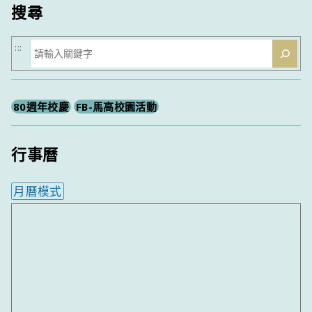
搜尋
搜
:::
尋
80週年校慶
FB-馬高校園活動
行事曆
月曆模式
內嵌行事曆為視覺預覽，完整行事曆內容請使用