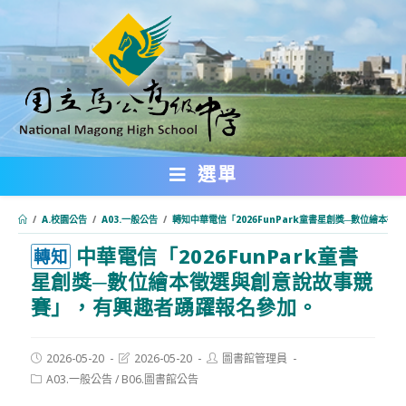
跳
轉
至
主
要
內
選單
容
/
A.校園公告
/
A03.一般公告
/
轉知中華電信「2026FunPark童書星創獎─數位繪本
中華電信「2026FunPark童書
:::
轉知
星創獎─數位繪本徵選與創意說故事競
賽」，有興趣者踴躍報名參加。
Post
Post
Post
2026-05-20
2026-05-20
圖書館管理員
published:
last
author:
Post
A03.一般公告
/
B06.圖書館公告
modified:
category: