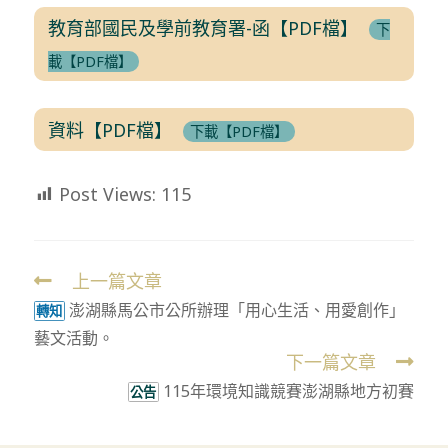
教育部國民及學前教育署-函【PDF檔】
下
載【PDF檔】
資料【PDF檔】
下載【PDF檔】
Post Views:
115
上一篇文章
Read
澎湖縣馬公市公所辦理「用心生活、用愛創作」
more
轉知
藝文活動。
articles
下一篇文章
115年環境知識競賽澎湖縣地方初賽
公告