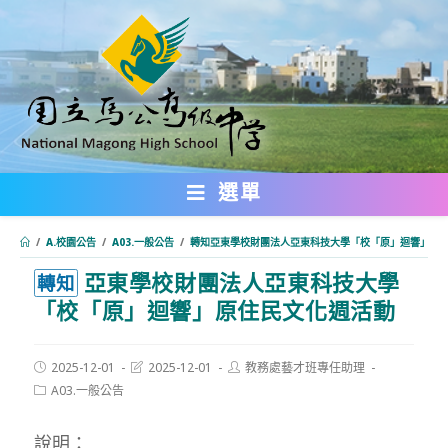
跳
轉
至
主
要
內
選單
容
/
A.校園公告
/
A03.一般公告
/
轉知亞東學校財團法人亞東科技大學「校「原」迴響」原
亞東學校財團法人亞東科技大學
:::
轉知
「校「原」迴響」原住民文化週活動
Post
Post
Post
2025-12-01
2025-12-01
教務處藝才班專任助理
published:
last
author:
Post
A03.一般公告
modified:
category:
說明：