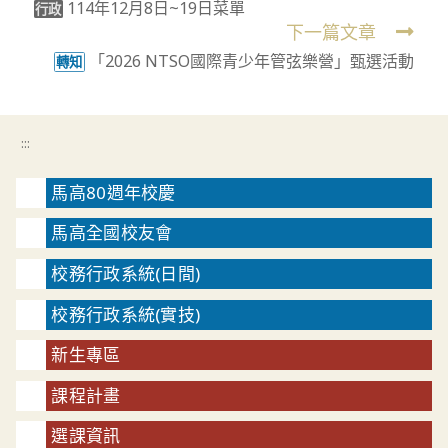
114年12月8日~19日菜單
more
行政
下一篇文章
articles
「2026 NTSO國際青少年管弦樂營」甄選活動
轉知
:::
馬高80週年校慶
馬高全國校友會
校務行政系統(日間)
校務行政系統(實技)
新生專區
課程計畫
選課資訊