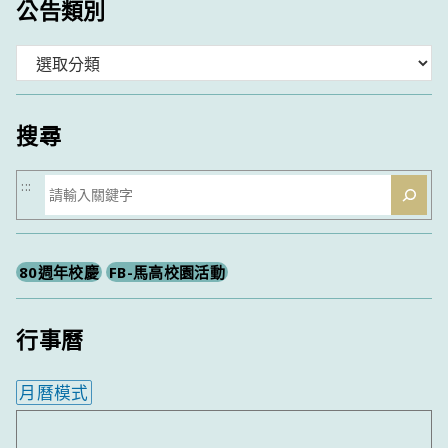
公告類別
分
類
搜尋
搜
:::
尋
80週年校慶
FB-馬高校園活動
行事曆
月曆模式
內嵌行事曆為視覺預覽，完整行事曆內容請使用