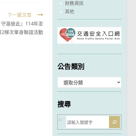
財務資訊
其他
下一篇文章
守滬彼此』114年澎
第2梯次單身聯誼活動
公告類別
分
類
搜尋
搜
:::
尋