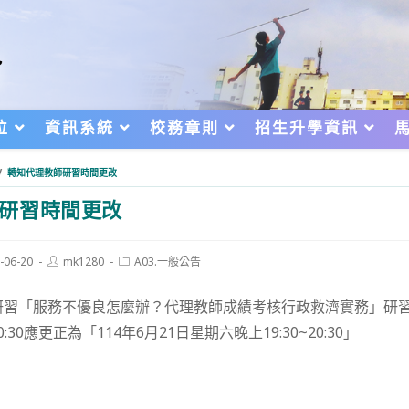
位
資訊系統
校務章則
招生升學資訊
/
轉知代理教師研習時間更改
研習時間更改
Post
Post
-06-20
mk1280
A03.一般公告
author:
category:
d:
研習「服務不優良怎麼辦？代理教師成績考核行政救濟實務」研習時
0:30應更正為「114年6月21日星期六晚上19:30~20:30」