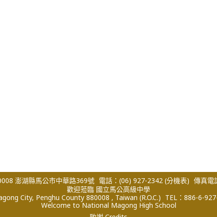
008 澎湖縣馬公市中華路369號
電話：(06) 927-2342
(分機表)
傳真電話：
歡迎蒞臨 國立馬公高級中學
ong City, Penghu County 880008 , Taiwan (R.O.C.)
TEL：886-6-927
Welcome to National Magong High School
致謝 Credits