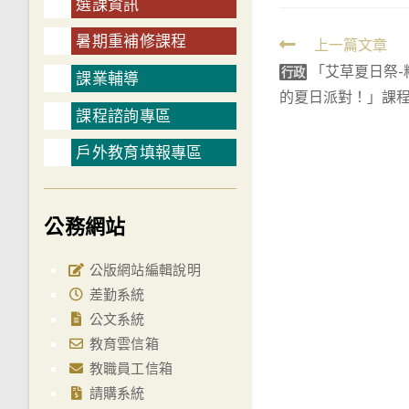
選課資訊
暑期重補修課程
Read
上一篇文章
「艾草夏日祭
more
行政
課業輔導
的夏日派對！」課
articles
課程諮詢專區
戶外教育填報專區
公務網站
公版網站編輯說明
差勤系統
公文系統
教育雲信箱
教職員工信箱
請購系統