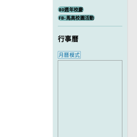
80週年校慶
FB-馬高校園活動
行事曆
月曆模式
內嵌行事曆為視覺預覽，完