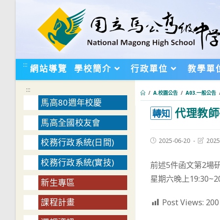
跳
轉
至
主
要
:::
網站導覽
學校簡介
行政單位
教學單
內
容
:::
/
A.校園公告
/
A03.一般公告
馬高80週年校慶
代理教師
:::
轉知
馬高全國校友會
Post
Post
2025-06-20
2025
校務行政系統(日間)
published:
last
modifie
校務行政系統(實技)
前述5件函文第2場
星期六晚上19:30~2
新生專區
課程計畫
Post Views:
200