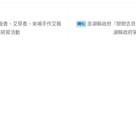
-粄香、艾草香，來場手作艾粄
澎湖縣政府『戀戀吉貝 
轉知
程研習活動
湖縣政府