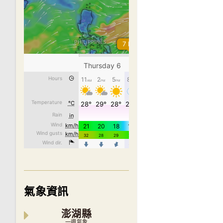
氣象資訊
澎湖縣
一週氣象