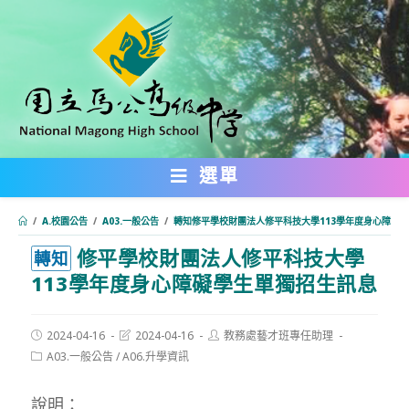
跳
轉
至
主
要
內
選單
容
/
A.校園公告
/
A03.一般公告
/
轉知修平學校財團法人修平科技大學113學年度身心障礙
修平學校財團法人修平科技大學
:::
轉知
113學年度身心障礙學生單獨招生訊息
Post
Post
Post
2024-04-16
2024-04-16
教務處藝才班專任助理
published:
last
author:
Post
A03.一般公告
/
A06.升學資訊
modified:
category:
說明：