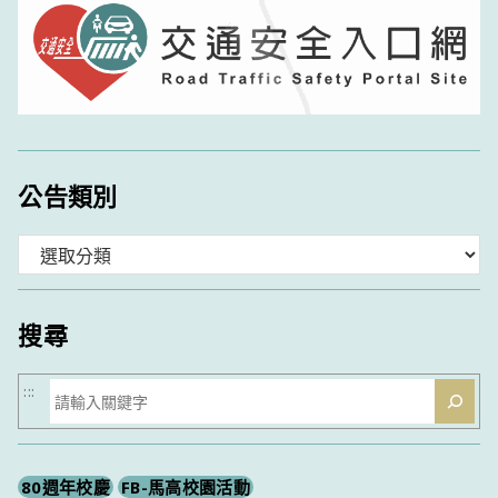
公告類別
分
類
搜尋
搜
:::
尋
80週年校慶
FB-馬高校園活動