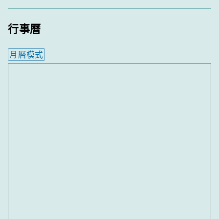
行事曆
月曆模式
內嵌行事曆為視覺預覽，完整行事曆內容請使用