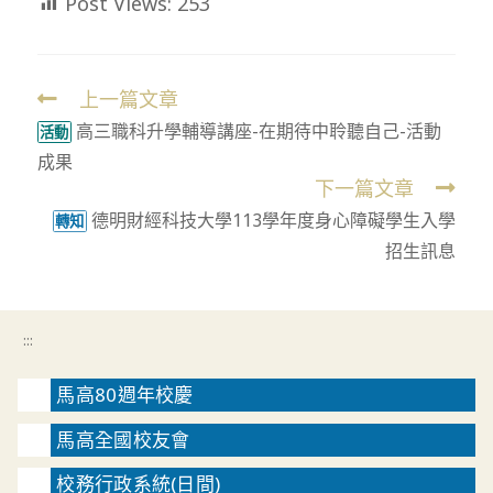
Post Views:
253
上一篇文章
Read
高三職科升學輔導講座-在期待中聆聽自己-活動
more
活動
成果
articles
下一篇文章
德明財經科技大學113學年度身心障礙學生入學
轉知
招生訊息
:::
馬高80週年校慶
馬高全國校友會
校務行政系統(日間)