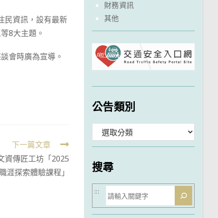
財務資訊
其他
相關新住民資訊，設有最新
等8大主題。
座談會時廣為宣導。
公告類別
分
下一篇文章
類
資傳匠工坊「2025
搜尋
職涯探索體驗課程」
搜
:::
尋