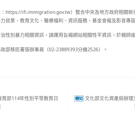
tps://ifi.immigration.gov.tw）整合中央及地方政府
培力就業、教育文化、醫療福利、資訊服務、基金會報及影音專區
防治性別暴力相關資訊，請運用旨揭網站相關性平資訊，於親師
部移民署張辦事員（02-23889393分機2526）。
育部114年性別平等教育日
文化部文化資產局辦理文
轉知
￼