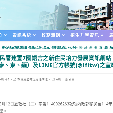
位
資訊系統
校務章則
招生升學資訊
/
轉知內政部移民署建置7國語言之新住民培力發展資訊網站（包括中、英、越、印、泰、柬、緬）及LINE
民署建置7國語言之新住民培力發展資訊網站
、柬、緬）及LINE官方帳號(@ifitw)之宣
Post
Post
-03-24
教務處藝才班專任助理
A03.一般公告
author:
category:
d:
3月12日臺教社（二）字第1140026263號轉內政部移民署114
辦理。