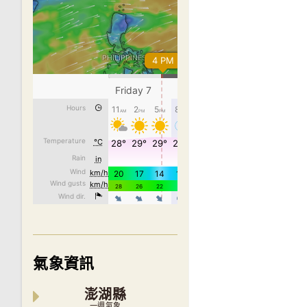
氣象資訊
澎湖縣
一週氣象