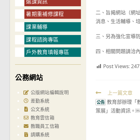
選課資訊
二、旨揭網站（網址：ht
暑期重補修課程
消息、生活輔導、
課業輔導
三、另為強化宣導
課程諮詢專區
四、相關問題請洽內政
戶外教育填報專區
Post Views:
247
公務網站
公版網站編輯說明
Read
上一篇文章
差勤系統
教育部辦理「教
more
公告
公文系統
策展」活動資訊。
articles
教育雲信箱
教職員工信箱
請購系統