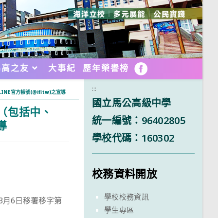
馬高之友
大事紀
歷年榮譽榜
FB
:::
官方帳號(@ifitw)之宣導
國立馬公高級中學
（包括中、
統一編號：96402805
導
學校代碼：160302
校務資料開放
學校校務資訊
年3月6日移署移字第
學生專區