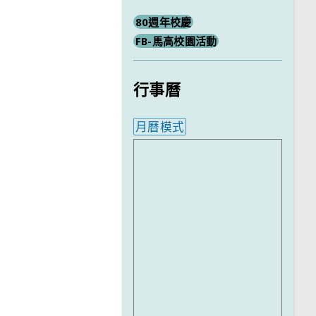
80週年校慶
FB-馬高校園活動
行事曆
月曆模式
內嵌行事曆為視覺預覽，完