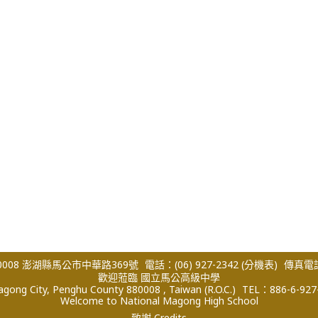
008 澎湖縣馬公市中華路369號
電話：(06) 927-2342
(分機表)
傳真電話：
歡迎蒞臨 國立馬公高級中學
ong City, Penghu County 880008 , Taiwan (R.O.C.)
TEL：886-6-927
Welcome to National Magong High School
致謝 Credits