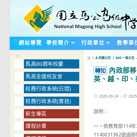
跳
轉
至
主
要
:::
網站導覽
學校簡介
行政單位
教學單
內
容
:::
/
A.校園公告
/
A03.一般公告
馬高80週年校慶
內政部移
:::
轉知
馬高全國校友會
英、越、印、泰
校務行政系統(日間)
Post
Post
2025-03-24
2025
校務行政系統(實技)
published:
last
modifie
說明：
新生專區
課程計畫
一、依教育部114年
1140031362號函