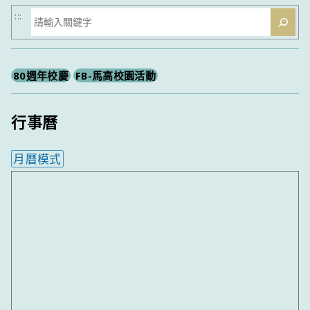
搜
:::
尋
80週年校慶
FB-馬高校園活動
行事曆
月曆模式
內嵌行事曆為視覺預覽，完整行事曆內容請使用