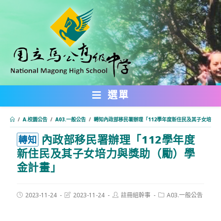
跳
轉
至
主
要
內
選單
容
/
A.校園公告
/
A03.一般公告
/
轉知內政部移民署辦理「112學年度新住民及其子女培力
內政部移民署辦理「112學年度
:::
轉知
新住民及其子女培力與獎助（勵）學
金計畫」
Post
Post
Post
Post
2023-11-24
2023-11-24
註冊組幹事
A03.一般公告
published:
last
author:
category:
modified: