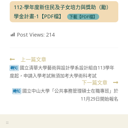
112-學年度新住民及子女培力與獎助（勵）
學金計畫-1【PDF檔】
下載【PDF檔】
Post Views:
214
上一篇文章
Read
國立清華大學藝術與設計學系設計組自113學年
more
轉知
度起，申請入學考試無須加考大學術科考試
articles
下一篇文章
國立中山大學「公共事務管理碩士在職專班」於
轉知
11月29日開始報名
:::