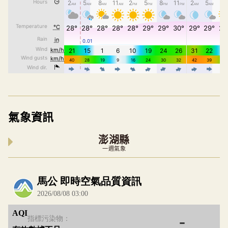
氣象資訊
澎湖縣
一週氣象
內嵌空氣品質小工具為視覺預覽，完整即時空氣