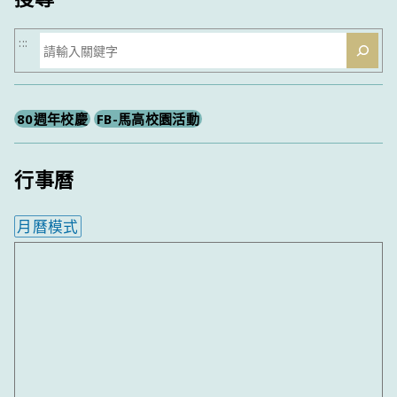
搜
:::
尋
80週年校慶
FB-馬高校園活動
行事曆
月曆模式
內嵌行事曆為視覺預覽，完整行事曆內容請使用