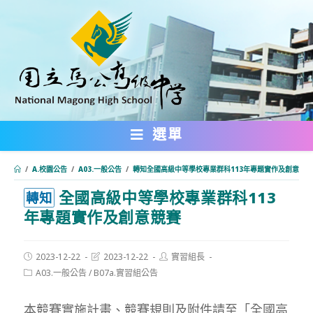
跳
轉
至
主
要
內
選單
容
/
A.校園公告
/
A03.一般公告
/
轉知全國高級中等學校專業群科113年專題實作及創意競賽
全國高級中等學校專業群科113
:::
轉知
年專題實作及創意競賽
Post
Post
Post
2023-12-22
2023-12-22
實習組長
published:
last
author:
Post
A03.一般公告
/
B07a.實習組公告
modified:
category:
本競賽實施計畫、競賽規則及附件請至「全國高