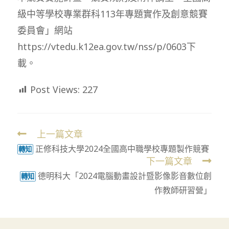
級中等學校專業群科113年專題實作及創意競賽
委員會」網站
https://vtedu.k12ea.gov.tw/nss/p/0603下
載。
Post Views:
227
上一篇文章
Read
正修科技大學2024全國高中職學校專題製作競賽
more
轉知
下一篇文章
articles
德明科大「2024電腦動畫設計暨影像影音數位創
轉知
作教師研習營」