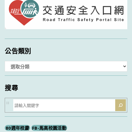
公告類別
分
類
搜尋
搜
:::
尋
80週年校慶
FB-馬高校園活動