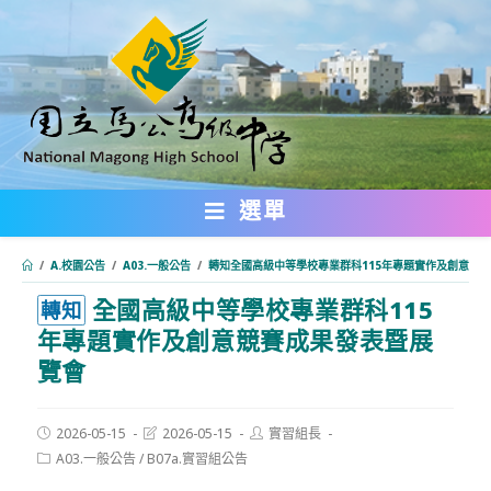
跳
轉
至
主
要
內
選單
容
/
A.校園公告
/
A03.一般公告
/
轉知全國高級中等學校專業群科115年專題實作及創意競
全國高級中等學校專業群科115
:::
轉知
年專題實作及創意競賽成果發表暨展
覽會
Post
Post
Post
2026-05-15
2026-05-15
實習組長
published:
last
author:
Post
A03.一般公告
/
B07a.實習組公告
modified:
category: