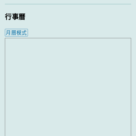
行事曆
月曆模式
內嵌行事曆為視覺預覽，完整行事曆內容請使用