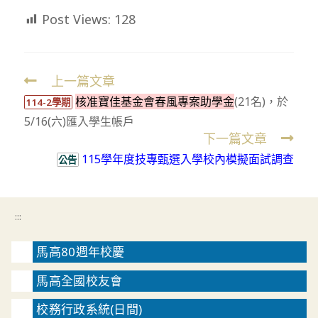
Post Views:
128
上一篇文章
Read
核准寶佳基金會春風專案助學金
(21名)，於
more
114-2學期
5/16(六)匯入學生帳戶
articles
下一篇文章
115學年度技專甄選入學校內模擬面試調查
公告
:::
馬高80週年校慶
馬高全國校友會
校務行政系統(日間)