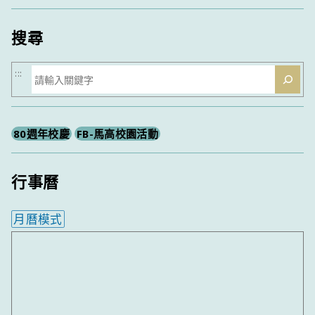
類
搜尋
搜
:::
尋
80週年校慶
FB-馬高校園活動
行事曆
月曆模式
內嵌行事曆為視覺預覽，完整行事曆內容請使用