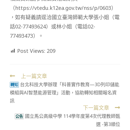
（https://vtedu.k12ea.gov.tw/nss/p/0603）
，如有疑義請逕洽國立臺灣師範大學張小姐（電
話02-77493624）或林小姐（電話02-
77493473）。
Post Views:
209
上一篇文章
Read
台北科技大學辦理「科普實作教育—3D列印儲能
more
轉知
模組與AI智慧能源管理」活動，協助轉知相關報名資
articles
訊
下一篇文章
國立馬公高級中學 114學年度第4次代理教師甄
公告
選 -第3順位