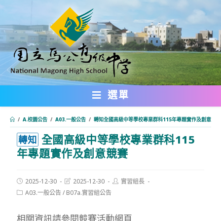
跳
轉
至
主
要
內
選單
容
/
A.校園公告
/
A03.一般公告
/
轉知全國高級中等學校專業群科115年專題實作及創意競賽
全國高級中等學校專業群科115
:::
轉知
年專題實作及創意競賽
Post
Post
Post
2025-12-30
2025-12-30
實習組長
published:
last
author:
Post
A03.一般公告
/
B07a.實習組公告
modified:
category:
相關資訊請參閱競賽活動網頁