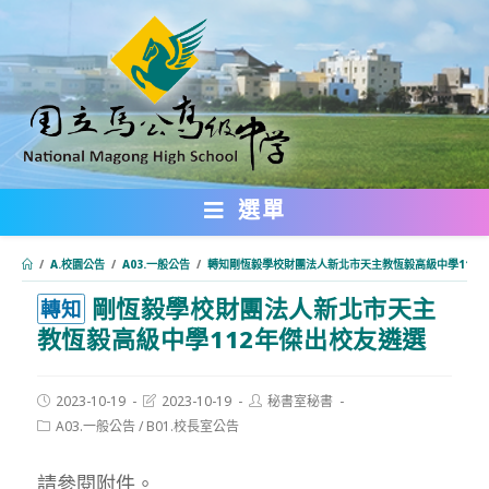
跳
轉
至
主
要
內
選單
容
/
A.校園公告
/
A03.一般公告
/
轉知剛恆毅學校財團法人新北市天主教恆毅高級中學112
剛恆毅學校財團法人新北市天主
:::
轉知
教恆毅高級中學112年傑出校友遴選
Post
Post
Post
2023-10-19
2023-10-19
秘書室秘書
published:
last
author:
Post
A03.一般公告
/
B01.校長室公告
modified:
category:
請參閱附件。