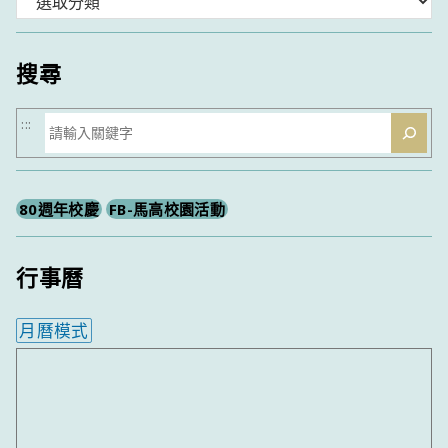
類
搜尋
搜
:::
尋
80週年校慶
FB-馬高校園活動
行事曆
月曆模式
內嵌行事曆為視覺預覽，完整行事曆內容請使用