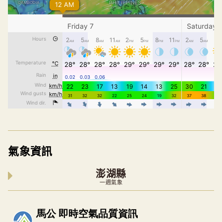
氣象資訊
澎湖縣
一週氣象
內嵌空氣品質小工具為視覺預覽，完整即時空氣