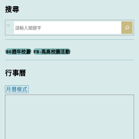
搜尋
搜
:::
尋
80週年校慶
FB-馬高校園活動
行事曆
月曆模式
內嵌行事曆為視覺預覽，完整行事曆內容請使用