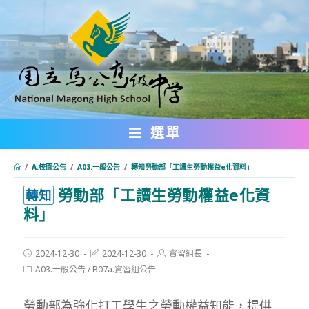
跳
轉
至
主
要
內
選單
容
/
A.校園公告
/
A03.一般公告
/
轉知勞動部「工讀生勞動權益e化資料」
勞動部「工讀生勞動權益e化資
:::
轉知
料」
Post
Post
Post
2024-12-30
2024-12-30
實習組長
published:
last
author:
Post
A03.一般公告
/
B07a.實習組公告
modified:
category:
勞動部為強化打工學生之勞動權益知能，提供