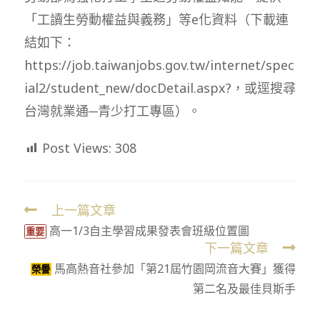
「工讀生勞動權益與義務」等e化資料（下載連
結如下：
https://job.taiwanjobs.gov.tw/internet/spec
ial2/student_new/docDetail.aspx?，或逕搜尋
台灣就業通─青少打工專區）。
Post Views:
308
上一篇文章
Read
高一1/3自主學習成果發表會班級位置圖
more
重要
下一篇文章
articles
馬高熱音社參加「第21屆竹園岡流音大賽」獲得
榮譽
第二名及最佳貝斯手