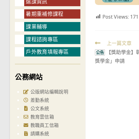
選課資訊
暑期重補修課程
Post Views:
171
課業輔導
課程諮詢專區
Read
上一篇文章
戶外教育填報專區
【獎助學金】彰
more
公告
獎學金」申請
articles
公務網站
公版網站編輯說明
差勤系統
公文系統
教育雲信箱
教職員工信箱
請購系統