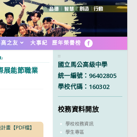
馬高之友
大事紀
歷年榮譽榜
FB
:::
畫」
國立馬公高級中學
際展能節職業
統一編號：96402805
學校代碼：160302
校務資料開放
學校校務資訊
計畫【PDF檔】
學生專區