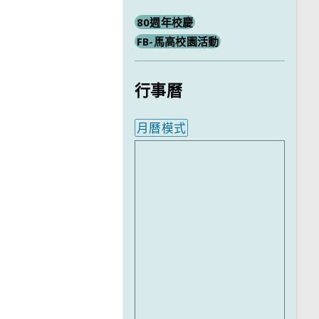
80週年校慶
FB-馬高校園活動
行事曆
月曆模式
內嵌行事曆為視覺預覽，完