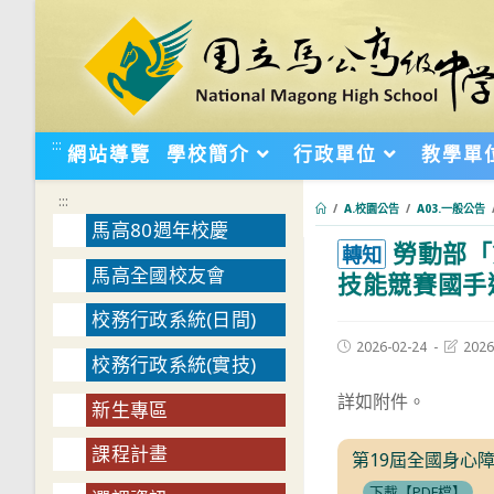
跳
轉
至
主
要
:::
網站導覽
學校簡介
行政單位
教學單
內
容
:::
/
A.校園公告
/
A03.一般公告
馬高80週年校慶
勞動部「
:::
轉知
馬高全國校友會
技能競賽國手
校務行政系統(日間)
Post
Post
2026-02-24
2026
校務行政系統(實技)
published:
last
modifie
詳如附件。
新生專區
課程計畫
第19屆全國身心
下載【PDF檔】