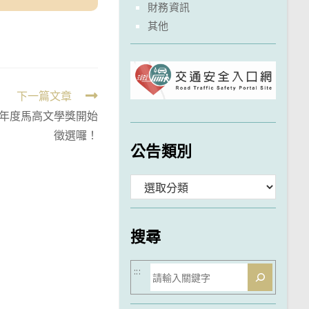
財務資訊
其他
下一篇文章
4學年度馬高文學獎開始
徵選囉！
公告類別
分
類
搜尋
搜
:::
尋