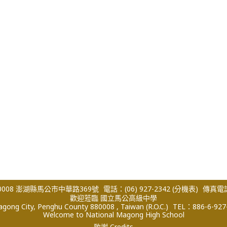
008 澎湖縣馬公市中華路369號
電話：(06) 927-2342
(分機表)
傳真電話：
歡迎蒞臨 國立馬公高級中學
ong City, Penghu County 880008 , Taiwan (R.O.C.)
TEL：886-6-927
Welcome to National Magong High School
致謝 Credits