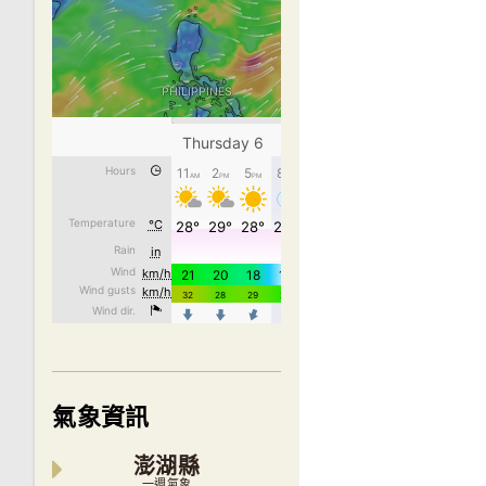
氣象資訊
澎湖縣
一週氣象