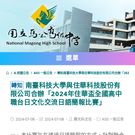
跳
轉
至
主
要
內
選單
容
/
A.校園公告
/
A03.一般公告
/
轉知南臺科技大學與住華科技股份有限公司合辦「2024
南臺科技大學與住華科技股份有
:::
轉知
限公司合辦「2024年住華盃全國高中
職台日文化交流日語簡報比賽」
Post
Post
Post
Post
2024-07-08
2024-07-08
觀光科主任
A03.一般公告
published:
last
author:
category:
modified:
一、本比賽旨在透過日語簡報的方式，針對聯合