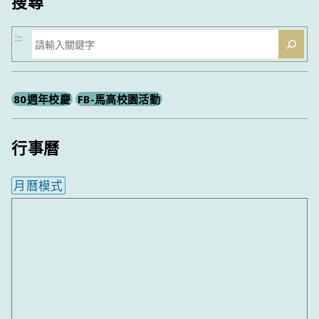
搜尋
搜
:::
尋
80週年校慶
FB-馬高校園活動
行事曆
月曆模式
內嵌行事曆為視覺預覽，完整行事曆內容請使用