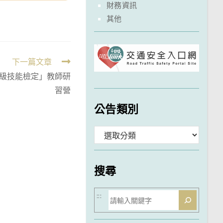
財務資訊
其他
下一篇文章
乙級技能檢定」教師研
習營
公告類別
分
類
搜尋
搜
:::
尋