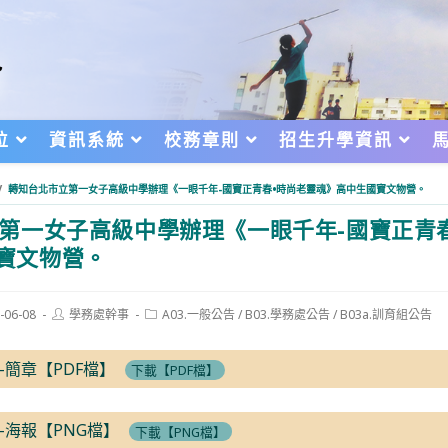
位
資訊系統
校務章則
招生升學資訊
/
轉知台北市立第一女子高級中學辦理《一眼千年-國寶正青春•時尚老靈魂》高中生國寶文物營。
第一女子高級中學辦理《一眼千年-國寶正青
寶文物營。
Post
Post
-06-08
學務處幹事
A03.一般公告
/
B03.學務處公告
/
B03a.訓育組公告
author:
category:
d:
-簡章【PDF檔】
下載【PDF檔】
-海報【PNG檔】
下載【PNG檔】