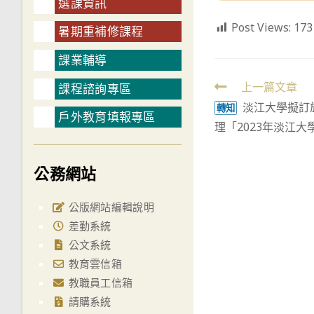
選課資訊
Post Views:
173
暑期重補修課程
課業輔導
Read
上一篇文章
課程諮詢專區
淡江大學擬訂於
more
轉知
戶外教育填報專區
理「2023年淡江
articles
公務網站
公版網站編輯說明
差勤系統
公文系統
教育雲信箱
教職員工信箱
請購系統