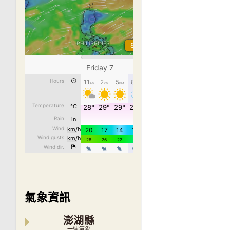
氣象資訊
澎湖縣
一週氣象