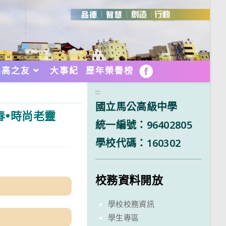
馬高之友
大事紀
歷年榮譽榜
FB
:::
國立馬公高級中學
春•時尚老靈
統一編號：96402805
學校代碼：160302
校務資料開放
學校校務資訊
學生專區