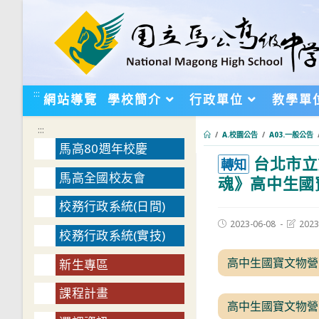
跳
轉
至
主
要
:::
網站導覽
學校簡介
行政單位
教學單
內
容
:::
/
A.校園公告
/
A03.一般公告
馬高80週年校慶
台北市立
:::
轉知
馬高全國校友會
魂》高中生國
校務行政系統(日間)
Post
Post
2023-06-08
2023
校務行政系統(實技)
published:
last
modifie
高中生國寶文物營
新生專區
課程計畫
高中生國寶文物營