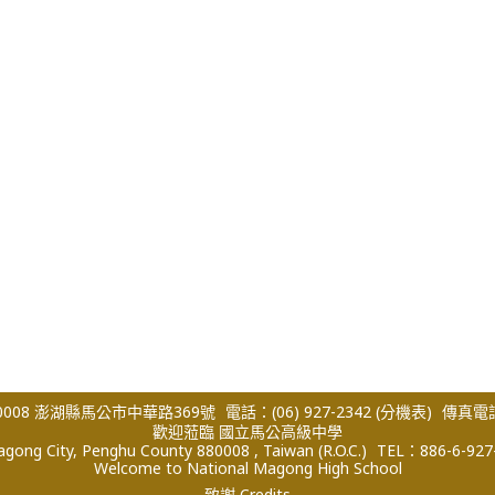
008 澎湖縣馬公市中華路369號
電話：(06) 927-2342
(分機表)
傳真電話：
歡迎蒞臨 國立馬公高級中學
ong City, Penghu County 880008 , Taiwan (R.O.C.)
TEL：886-6-927
Welcome to National Magong High School
致謝 Credits