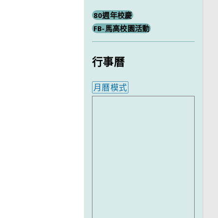
80週年校慶
FB-馬高校園活動
行事曆
月曆模式
內嵌行事曆為視覺預覽，完