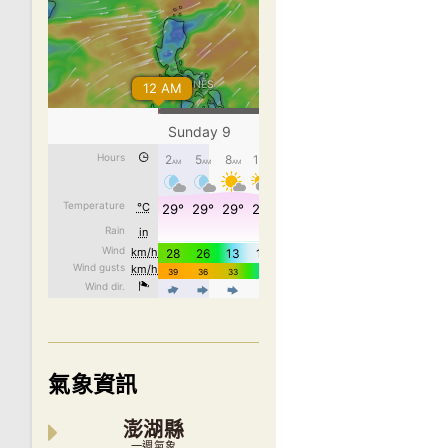
氣象資訊
澎湖縣
一週氣象