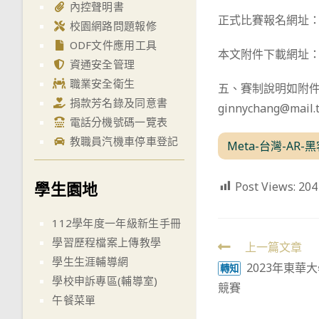
內控聲明書
正式比賽報名網址：https
校園網路問題報修
ODF文件應用工具
本文附件下載網址：https
資通安全管理
職業安全衛生
五、賽制說明如附件，活動
捐款芳名錄及同意書
ginnychang@mail.t
電話分機號碼一覽表
教職員汽機車停車登記
Meta-台灣-AR
學生園地
Post Views:
204
112學年度一年級新生手冊
學習歷程檔案上傳教學
Read
上一篇文章
學生生涯輔導網
2023年東華
more
轉知
學校申訴專區(輔導室)
競賽
articles
午餐菜單