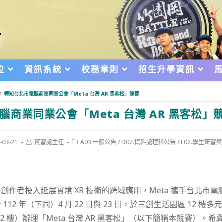
位
資訊系統
校務章則
招生升學資訊
/
轉知台北市電腦商業同業公會「Meta 台灣 AR 黑客松」競賽
腦商業同業公會「Meta 台灣 AR 黑客松」
Post
Post
-03-21
實習處主任
A03.一般公告
/
D02.資料處理科公告
/
F02.學生研習
author:
category:
d:
創作者投入延展實境 XR 技術的跨域應用，Meta 攜手台北市
12 年（下同）4 月 22 日與 23 日，於三創生活園區 12 樓
 12 樓）辦理「Meta 台灣 AR 黑客松」（以下簡稱本競賽）。