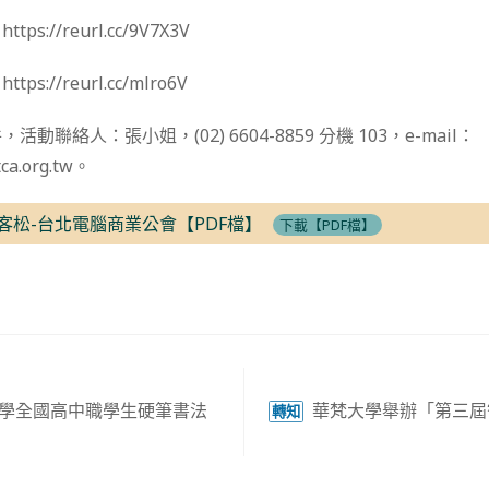
://reurl.cc/9V7X3V
://reurl.cc/mlro6V
聯絡人：張小姐，(02) 6604-8859 分機 103，e-mail：
ca.org.tw。
-黑客松-台北電腦商業公會【PDF檔】
下載【PDF檔】
大學全國高中職學生硬筆書法
華梵大學舉辦「第三屆
轉知