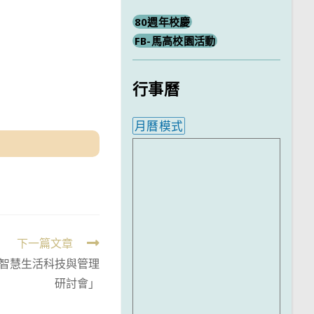
80週年校慶
FB-馬高校園活動
行事曆
月曆模式
內嵌行事曆為視覺預覽，完
下一篇文章
智慧生活科技與管理
研討會」