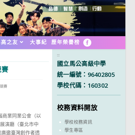
馬高之友
大事紀
歷年榮譽榜
FB
:::
國立馬公高級中學
競賽
統一編號：96402805
學校代碼：160302
與競賽
校務資料開放
電腦商業同業公會（以
學校校務資訊
多元展演廳（臺北市中
學生專區
希冀廣邀臺灣創作者透