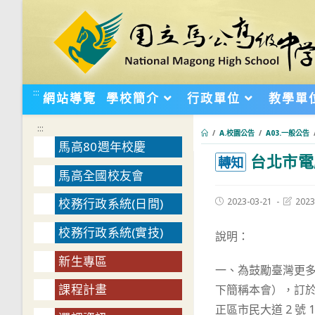
跳
轉
至
主
要
:::
網站導覽
學校簡介
行政單位
教學單
內
容
:::
/
A.校園公告
/
A03.一般公告
馬高80週年校慶
台北市電
:::
轉知
馬高全國校友會
Post
Post
2023-03-21
2023
校務行政系統(日間)
published:
last
modifie
校務行政系統(實技)
說明：
新生專區
一、為鼓勵臺灣更多
課程計畫
下簡稱本會），訂於 1
正區市民大道 2 號