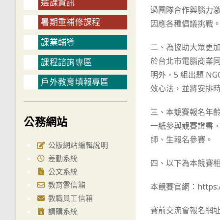
選課資訊
過團隊合作與腦力激
暑期重補修課程
因應各種倡議挑戰
課業輔導
二、為協助大眾更加瞭
於台北市電腦商業同業
課程諮詢專區
明外，5 組出題 NG
戶外教育填報專區
效心法，並將安排
三、本競賽報名年齡
公務網站
一紙參與競賽證書，
師、生報名參賽。
公版網站編輯說明
差勤系統
四、以下為本競賽
公文系統
教育雲信箱
本競賽官網：https://
教職員工信箱
賽前交流會報名網址：http
請購系統