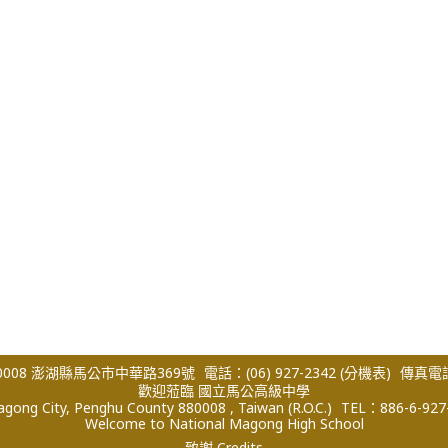
008 澎湖縣馬公市中華路369號
電話：(06) 927-2342
(分機表)
傳真電話：
歡迎蒞臨 國立馬公高級中學
ong City, Penghu County 880008 , Taiwan (R.O.C.)
TEL：886-6-927
Welcome to National Magong High School
致謝 Credits