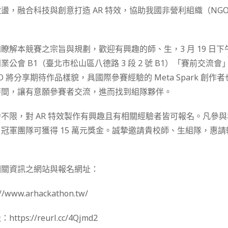
盪，融合科技與創意打造 AR 特效，協助我國非營利組織（NG
。
解本競賽之宗旨與規劃，歡迎有興趣的師、生，3 月 19 日下午 2
公會 B1（臺北市松山區八德路 3 段 2 號 B1）「賽前交流
O 將分享期待作品樣貌，具國際參賽經驗的 Meta Spark 創作者
時間，讓有意願參賽者交流，進而找到組隊夥伴。
不限，對 AR 特效製作有興趣且有相關經驗者皆可報名。凡參
冠軍團隊可獲得 15 萬元獎金。誠摯邀請貴校師、生組隊，惠
相關資訊之網站與報名網址：
www.arhackathon.tw/
s://reurl.cc/4Qjmd2