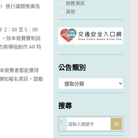
財務資訊
O）進行議題推廣及
其他
：00 至 5：00
會」。除本競賽賽制說
也將傳授創作 AR 特
公告類別
與本競賽者都能獲得
請轉知報名資訊，鼓勵
分
類
搜尋
搜
:::
尋