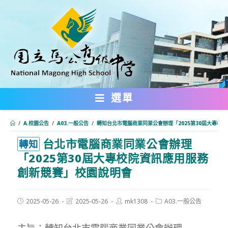
跳
轉
至
主
要
內
選單
容
/
A.校園公告
/
A03.一般公告
/
轉知台北市電腦商業同業公會辦理「2025第30屆大專校
台北市電腦商業同業公會辦理
:::
轉知
「2025第30屆大專校院資訊應用服務
創新競賽」校園說明會
Post
Post
Post
Post
2025-05-26
2025-05-26
mk1308
A03.一般公告
published:
last
author:
category:
modified:
主旨：轉知台北市電腦商業同業公會辦理