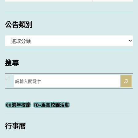
公告類別
分
類
搜尋
搜
:::
尋
80週年校慶
FB-馬高校園活動
行事曆