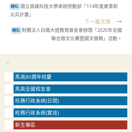
國立高雄科技大學承辦勞動部「114年度產業新
more
轉知
尖兵計畫」
articles
下一篇文章
財團法人白陽大道教育基金會辦理「2025年全國
轉知
聯合徵文比賽暨圖文徵稿」活動。
:::
馬高80週年校慶
馬高全國校友會
校務行政系統(日間)
校務行政系統(實技)
新生專區