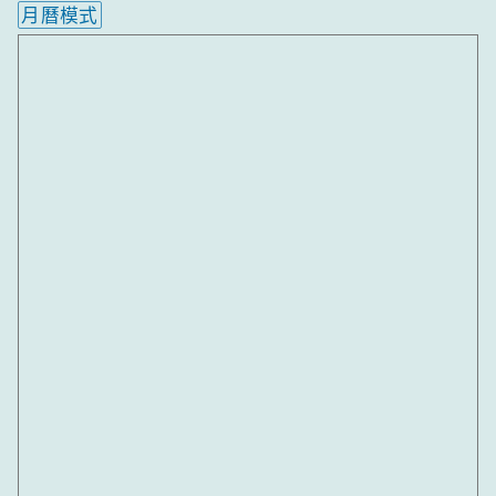
月曆模式
內嵌行事曆為視覺預覽，完整行事曆內容請使用