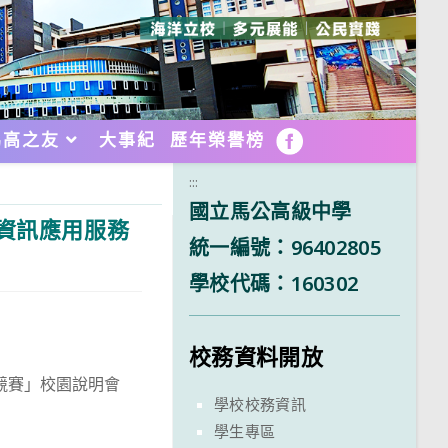
馬高之友
大事紀
歷年榮譽榜
FB
:::
國立馬公高級中學
院資訊應用服務
統一編號：96402805
學校代碼：160302
校務資料開放
競賽」校園說明會
學校校務資訊
學生專區