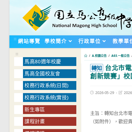
跳
轉
至
主
要
:::
網站導覽
學校簡介
行政單位
教學單
內
容
:::
/
A.校園公告
/
A03.一般公告
馬高80週年校慶
台北市電
:::
轉知
馬高全國校友會
創新競賽」校
校務行政系統(日間)
Post
Post
2026-05-29
2026
校務行政系統(實技)
published:
last
modifie
新生專區
主旨：轉知台北市電
課程計畫
（如附件），歡迎