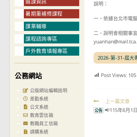
選課資訊
說明：
暑期重補修課程
一、依據台北市電腦商
課業輔導
二、說明會相關事宜，請
課程諮詢專區
yuanhan@mail.tc
戶外教育填報專區
2026-第-31
公務網站
Post Views:
105
公版網站編輯說明
差勤系統
Read
上一篇文章
公文系統
📢115年6月
more
公告
教育雲信箱
articles
教職員工信箱
請購系統