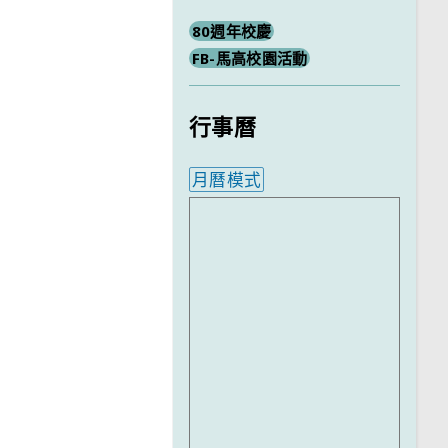
80週年校慶
FB-馬高校園活動
行事曆
月曆模式
內嵌行事曆為視覺預覽，完