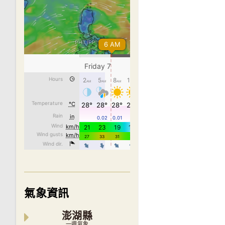
氣象資訊
澎湖縣
一週氣象