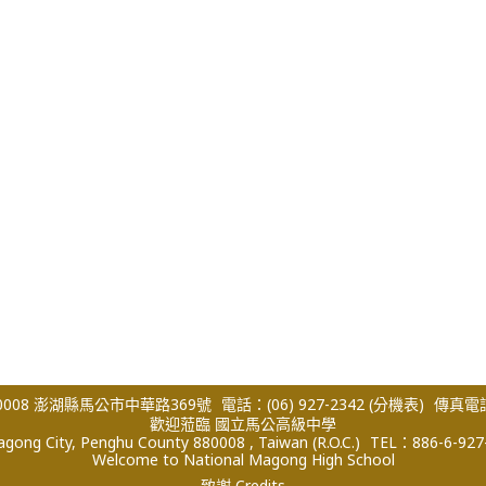
008 澎湖縣馬公市中華路369號
電話：(06) 927-2342
(分機表)
傳真電話：
歡迎蒞臨 國立馬公高級中學
ong City, Penghu County 880008 , Taiwan (R.O.C.)
TEL：886-6-927
Welcome to National Magong High School
致謝 Credits