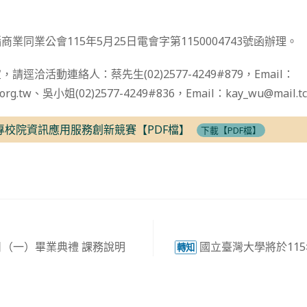
業同業公會115年5月25日電會字第1150004743號函辦理。
逕洽活動連絡人：蔡先生(02)2577-4249#879，Email：
a.org.tw、吳小姐(02)2577-4249#836，Email：kay_wu@mail.tc
-屆大專校院資訊應用服務創新競賽【PDF檔】
下載【PDF檔】
1日（一）畢業典禮 課務說明
國立臺灣大學將於11
轉知