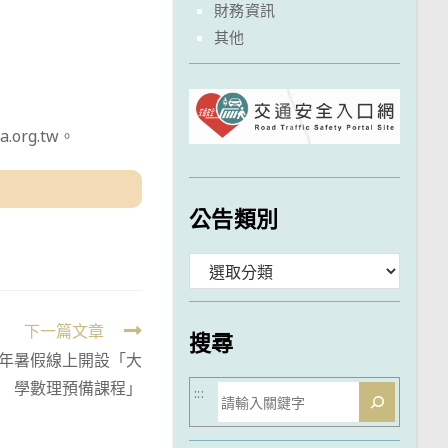
財務資訊
其他
a.org.tw。
公告類別
分
類
下一篇文章
搜尋
5年暑假線上開設「大
學數理預備課程」
搜
:::
尋