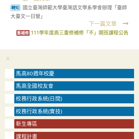
國立臺灣師範大學臺灣語文學系學會辦理「臺師
more
轉知
大臺文一日營」
articles
下一篇文章
111學年度高三重修補修「不」開班課程公告
重補修
:::
馬高80週年校慶
馬高全國校友會
校務行政系統(日間)
校務行政系統(實技)
新生專區
課程計畫