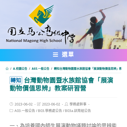
跳
轉
至
主
要
內
選單
容
/
A.校園公告
/
A03.一般公告
/
轉知台灣動物園暨水族館協會「展演動物價值思辨」教案
台灣動物園暨水族館協會「展演
:::
轉知
動物價值思辨」教案研習營
Post
Post
Post
2023-06-02
2023-06-02
學務處幹事
published:
last
author:
Post
A03.一般公告
/
B03.學務處公告
/
B03a.訓育組公告
modified:
category:
一、為培養國內師生展演動物議題討論的思辨能