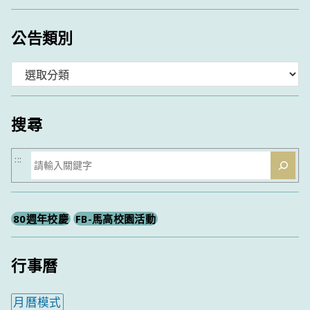
公告類別
分
類
搜尋
搜
:::
尋
80週年校慶
FB-馬高校園活動
行事曆
月曆模式