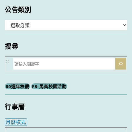
公告類別
分
類
搜尋
搜
:::
尋
80週年校慶
FB-馬高校園活動
行事曆
月曆模式