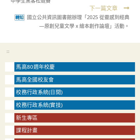
中學生黑客松競賽
articles
下一篇文章
國立公共資訊圖書館辦理「2025 從靈感到經典
轉知
—原創兒童文學 x 繪本創作論壇」活動。
:::
馬高80週年校慶
馬高全國校友會
校務行政系統(日間)
校務行政系統(實技)
新生專區
課程計畫