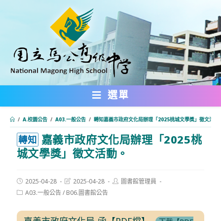
跳
轉
至
主
要
內
選單
容
/
A.校園公告
/
A03.一般公告
/
轉知嘉義市政府文化局辦理「2025桃城文學獎」徵文活動
嘉義市政府文化局辦理「2025桃
:::
轉知
城文學獎」徵文活動。
Post
Post
Post
2025-04-28
2025-04-28
圖書館管理員
published:
last
author:
Post
A03.一般公告
/
B06.圖書館公告
modified:
category:
嘉義市政府文化局-函【PDF檔】