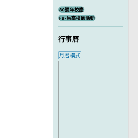
80週年校慶
FB-馬高校園活動
行事曆
月曆模式
內嵌行事曆為視覺預覽，完