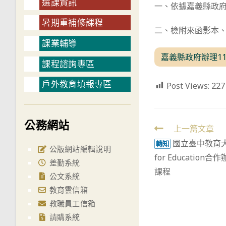
選課資訊
一、依據嘉義縣政府1
暑期重補修課程
二、檢附來函影本
課業輔導
嘉義縣政府辦理1
課程諮詢專區
戶外教育填報專區
Post Views:
227
公務網站
Read
上一篇文章
國立臺中教育大
more
轉知
公版網站編輯說明
for Education合
articles
差勤系統
課程
公文系統
教育雲信箱
教職員工信箱
請購系統