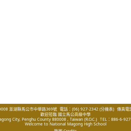
008 澎湖縣馬公市中華路369號
電話：(06) 927-2342
(分機表)
傳真電話：
歡迎蒞臨 國立馬公高級中學
ong City, Penghu County 880008 , Taiwan (R.O.C.)
TEL：886-6-927
Welcome to National Magong High School
致謝 Credits