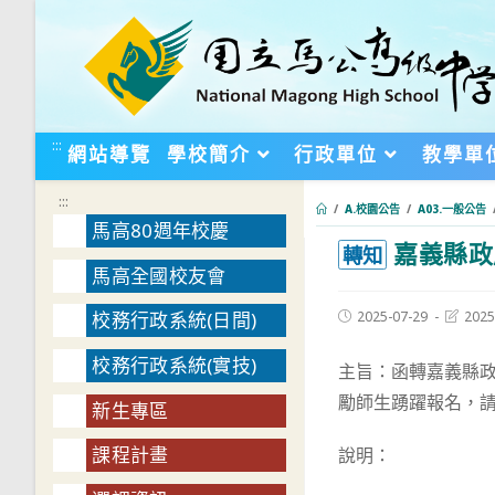
跳
轉
至
主
要
:::
網站導覽
學校簡介
行政單位
教學單
內
容
:::
/
A.校園公告
/
A03.一般公告
馬高80週年校慶
嘉義縣政
:::
轉知
馬高全國校友會
Post
Post
2025-07-29
2025
校務行政系統(日間)
published:
last
modifie
校務行政系統(實技)
主旨：函轉嘉義縣政
勵師生踴躍報名，
新生專區
課程計畫
說明：