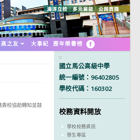
馬高之友
大事紀
歷年榮譽榜
FB
:::
國立馬公高級中學
統一編號：96402805
學校代碼：160302
請貴校協助轉知並鼓
校務資料開放
學校校務資訊
學生專區