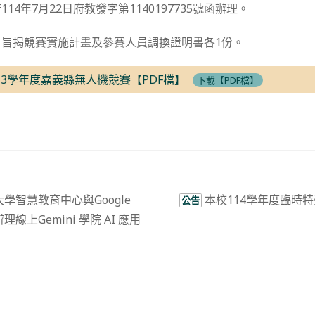
14年7月22日府教發字第1140197735號函辦理。
、旨揭競賽實施計畫及參賽人員調換證明書各1份。
13學年度嘉義縣無人機競賽【PDF檔】
下載【PDF檔】
學智慧教育中心與Google
本校114學年度臨時
公告
作辦理線上Gemini 學院 AI 應用