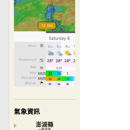
氣象資訊
澎湖縣
一週氣象