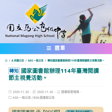
跳
轉
至
主
要
內
選單
容
/
A.校園公告
/
A03.一般公告
/
轉知國家圖書館辦理114年臺灣閱讀節主視覺活動。
國家圖書館辦理114年臺灣閱讀
:::
轉知
節主視覺活動。
Post
Post
Post
2025-11-20
2025-11-20
圖書館管理員
published:
last
author:
Post
A03.一般公告
/
B06.圖書館公告
modified:
category:
國家圖書館-函【PDF檔】