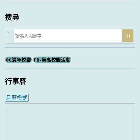
類
搜尋
搜
:::
尋
80週年校慶
FB-馬高校園活動
行事曆
月曆模式
內嵌行事曆為視覺預覽，完整行事曆內容請使用