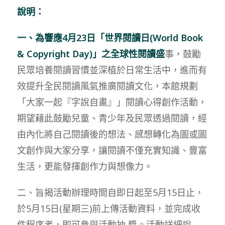
說明：
一、為響應
4
月
23
日「世界閱讀日
(World Book
& Copyright Day)
」之全球性閱讀盛
事，鼓勵
民眾培養閱讀習慣並深植於日常生活中，進而有
效提升全民閱讀風氣推廣閱讀文化，本館規劃
「大家一起『字說自畫』」閱讀心得創作活動，
期望藉此鼓勵兒童、青少年及民眾透過閱讀，經
由內化將自己閱讀後的想法、感想轉化為圖或圖
文創作與大家分享，讓閱讀不僅充實知識、豐富
生活，更能發揮創作力與想像力。
二、旨揭活動辦理時間自即日起至5月15日止，
於5月15日(星期三)前上傳活動資料，並完成收
件程序者，即可參與活動抽 獎。活動詳細說