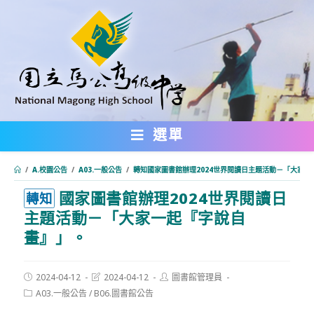
跳
轉
至
主
要
內
選單
容
/
A.校園公告
/
A03.一般公告
/
轉知國家圖書館辦理2024世界閱讀日主題活動－「大家一
國家圖書館辦理2024世界閱讀日
:::
轉知
主題活動－「大家一起『字說自
畫』」。
Post
Post
Post
2024-04-12
2024-04-12
圖書館管理員
published:
last
author:
Post
A03.一般公告
/
B06.圖書館公告
modified:
category: