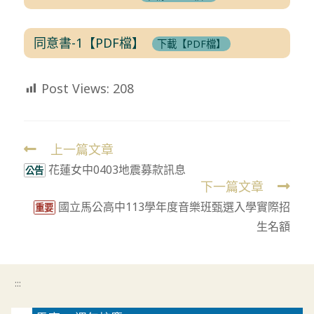
同意書-1【PDF檔】
下載【PDF檔】
Post Views:
208
上一篇文章
Read
花蓮女中0403地震募款訊息
more
公告
下一篇文章
articles
國立馬公高中113學年度音樂班甄選入學實際招
重要
生名額
:::