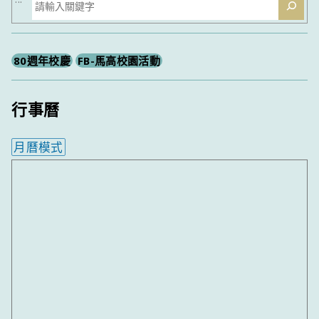
尋
80週年校慶
FB-馬高校園活動
行事曆
月曆模式
內嵌行事曆為視覺預覽，完整行事曆內容請使用