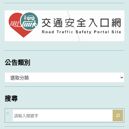
公告類別
分
類
搜尋
搜
:::
尋