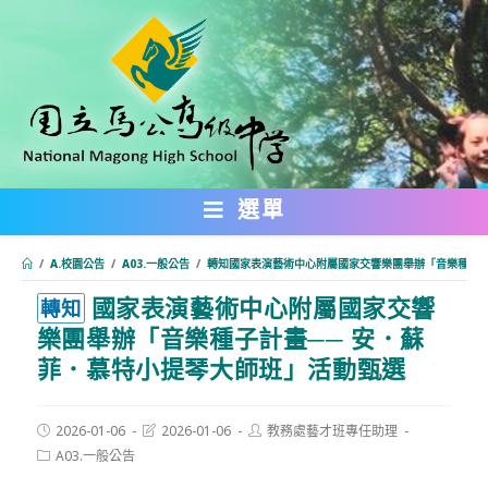
跳
轉
至
主
要
內
選單
容
/
A.校園公告
/
A03.一般公告
/
轉知國家表演藝術中心附屬國家交響樂團舉辦「音樂種子計
國家表演藝術中心附屬國家交響
:::
轉知
樂團舉辦「音樂種子計畫── 安．蘇
菲．慕特小提琴大師班」活動甄選
Post
Post
Post
2026-01-06
2026-01-06
教務處藝才班專任助理
published:
last
author:
Post
A03.一般公告
modified:
category: