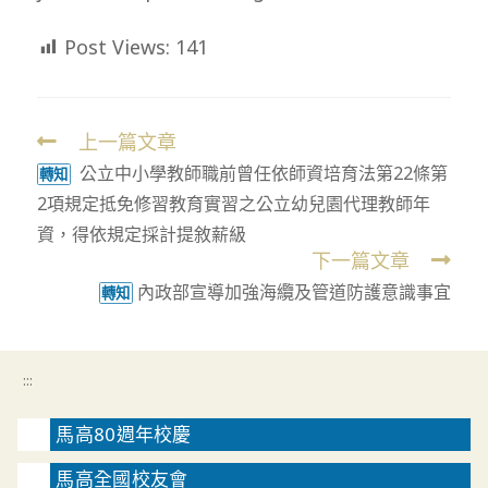
Post Views:
141
上一篇文章
Read
公立中小學教師職前曾任依師資培育法第22條第
more
轉知
2項規定抵免修習教育實習之公立幼兒園代理教師年
articles
資，得依規定採計提敘薪級
下一篇文章
內政部宣導加強海纜及管道防護意識事宜
轉知
:::
馬高80週年校慶
馬高全國校友會