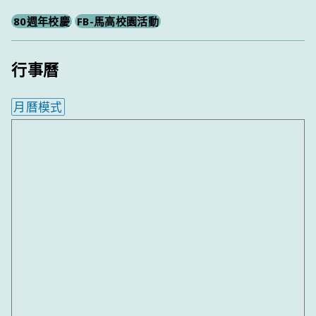
80週年校慶
FB-馬高校園活動
行事曆
月曆模式
內嵌行事曆為視覺預覽，完整行事曆內容請使用