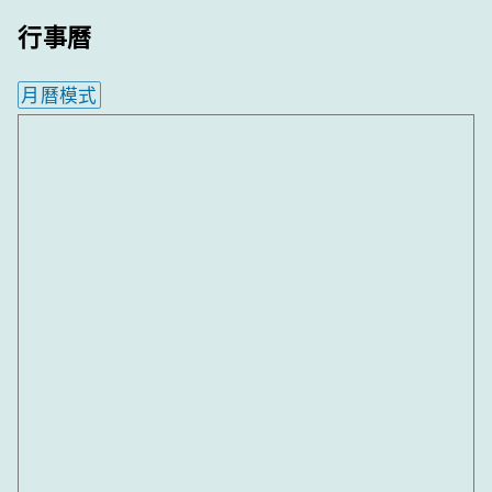
行事曆
月曆模式
內嵌行事曆為視覺預覽，完整行事曆內容請使用