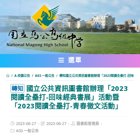
跳
轉
至
主
要
內
選單
容
/
A.校園公告
/
A03.一般公告
/
轉知國立公共資訊圖書館辦理「2023閱讀全壘打-回味經典
國立公共資訊圖書館辦理「2023
:::
轉知
閱讀全壘打-回味經典書展」活動暨
「2023閱讀全壘打-青春徵文活動」
Post
Post
Post
2023-06-27
2023-06-27
圖書館管理員
published:
last
author:
Post
A03.一般公告
modified:
category: