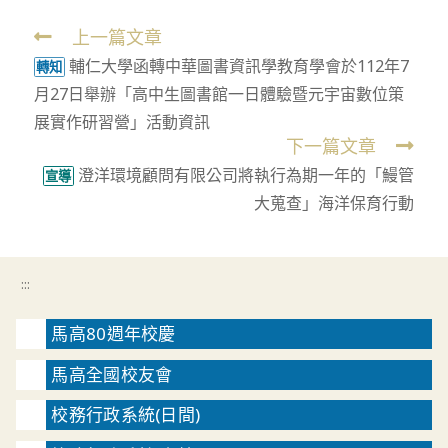
上一篇文章
Read
輔仁大學函轉中華圖書資訊學教育學會於112年7
more
轉知
月27日舉辦「高中生圖書館一日體驗暨元宇宙數位策
articles
展實作研習營」活動資訊
下一篇文章
澄洋環境顧問有限公司將執行為期一年的「鰻管
宣導
大蒐查」海洋保育行動
:::
馬高80週年校慶
馬高全國校友會
校務行政系統(日間)