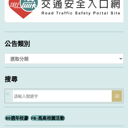
公告類別
分
類
搜尋
搜
:::
尋
80週年校慶
FB-馬高校園活動