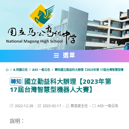
跳
轉
至
主
要
內
選單
容
/
A.校園公告
/
A03.一般公告
/
轉知國立勤益科大辦理【2023年第 17屆台灣智慧型機器
國立勤益科大辦理【2023年第
:::
轉知
17屆台灣智慧型機器人大賽】
Post
Post
Post
Post
2022-12-28
2023-02-17
實習處主任
A03.一般公告
published:
last
author:
category:
modified:
說明：