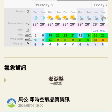
氣象資訊
澎湖縣
一週氣象
內嵌空氣品質小工具為視覺預覽，完整即時空氣