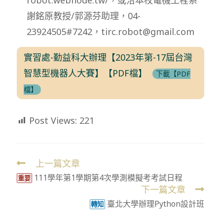
謝銘原教授/郭源芬助理，04-
23924505#7242，
tirc.robot@gmail.com
實習處-勤益科大辦理【2023年第-17屆台灣
智慧型機器人大賽】【PDF檔】
下載【PDF
檔】
Post Views:
221
上一篇文章
Read
111學年第1學期第4次學測模擬考考試日程
more
重要
下一篇文章
articles
臺北大學辦理Python設計班
轉知