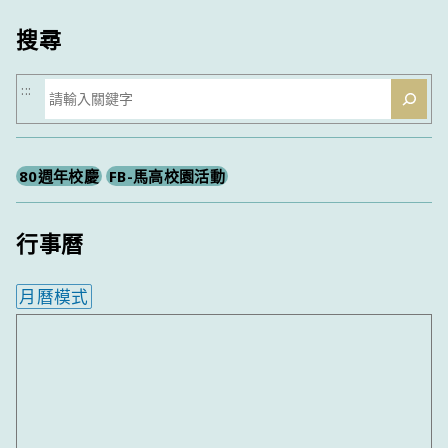
類
搜尋
搜
:::
尋
80週年校慶
FB-馬高校園活動
行事曆
月曆模式
內嵌行事曆為視覺預覽，完整行事曆內容請使用