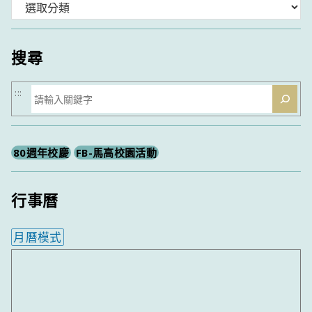
分
類
搜尋
搜
:::
尋
80週年校慶
FB-馬高校園活動
行事曆
月曆模式
內嵌行事曆為視覺預覽，完整行事曆內容請使用