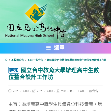
跳
轉
至
主
要
內
選單
容
/
A.校園公告
/
A03.一般公告
/
轉知國立台中教育大學辦理高中生數位整合設計工作坊
國立台中教育大學辦理高中生數
:::
轉知
位整合設計工作坊
Post
Post
Post
Post
2025-07-09
2025-07-09
mk1308
A03.一般公告
published:
last
author:
category:
modified:
主旨：為培養高中職學生具備數位科技素養，增