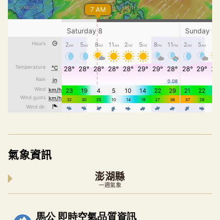
氣象資訊
澎湖縣
一週氣象
內嵌空氣品質小工具為視覺預覽，完整即時空氣