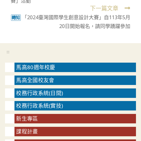
賽」活動
articles
下一篇文章
「2024臺灣國際學生創意設計大賽」自113年5月
轉知
20日開始報名，請同學踴躍參加
:::
馬高80週年校慶
馬高全國校友會
校務行政系統(日間)
校務行政系統(實技)
新生專區
課程計畫