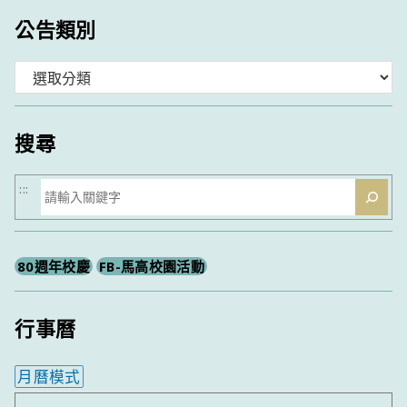
公告類別
分
類
搜尋
搜
:::
尋
80週年校慶
FB-馬高校園活動
行事曆
月曆模式