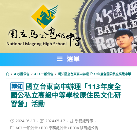
跳
轉
至
主
要
內
選單
容
/
A.校園公告
/
A03.一般公告
/
轉知國立台東高中辦理「113年度全國公私立高級中等學
國立台東高中辦理「113年度全
:::
轉知
國公私立高級中等學校原住民文化研
習營」活動
Post
Post
Post
2024-05-17
2024-05-17
學務處幹事
published:
last
author:
Post
A03.一般公告
/
B03.學務處公告
/
B03a.訓育組公告
modified:
category: