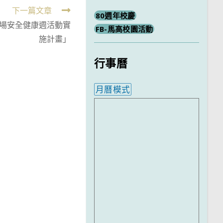
下一篇文章
80週年校慶
職場安全健康週活動實
FB-馬高校園活動
施計畫」
行事曆
月曆模式
內嵌行事曆為視覺預覽，完