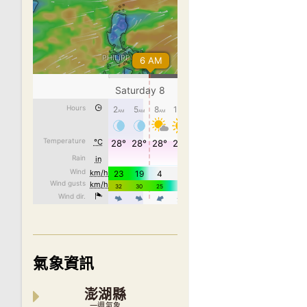
氣象資訊
澎湖縣
一週氣象