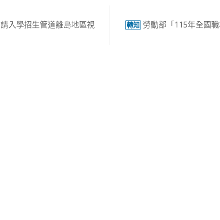
申請入學招生管道離島地區視
勞動部「115年全國
轉知