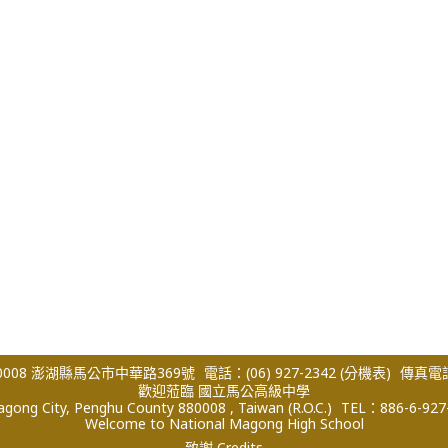
008 澎湖縣馬公市中華路369號
電話：(06) 927-2342
(分機表)
傳真電話：
歡迎蒞臨 國立馬公高級中學
ong City, Penghu County 880008 , Taiwan (R.O.C.)
TEL：886-6-927
Welcome to National Magong High School
致謝 Credits