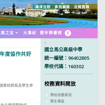
馬高之友
大事紀
歷年榮譽榜
FB
:::
國立馬公高級中學
學年度協作共好
統一編號：96402805
學校代碼：160302
校務資料開放
邀請貴校師長及學生參
學校校務資訊
學生專區