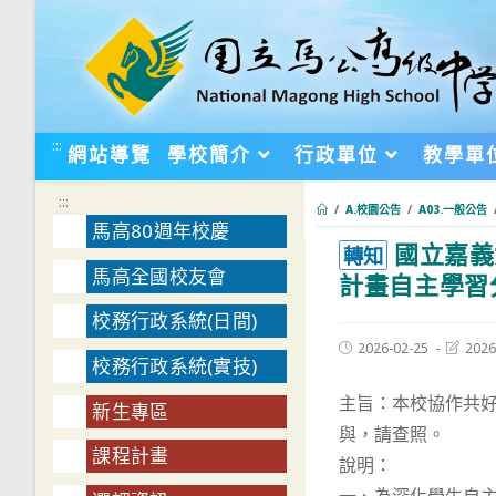
跳
轉
至
主
要
:::
網站導覽
學校簡介
行政單位
教學單
內
容
:::
/
A.校園公告
/
A03.一般公告
馬高80週年校慶
國立嘉義
:::
轉知
馬高全國校友會
計畫自主學習
校務行政系統(日間)
Post
Post
2026-02-25
2026
校務行政系統(實技)
published:
last
modifie
主旨：本校協作共好
新生專區
與，請查照。
課程計畫
說明：