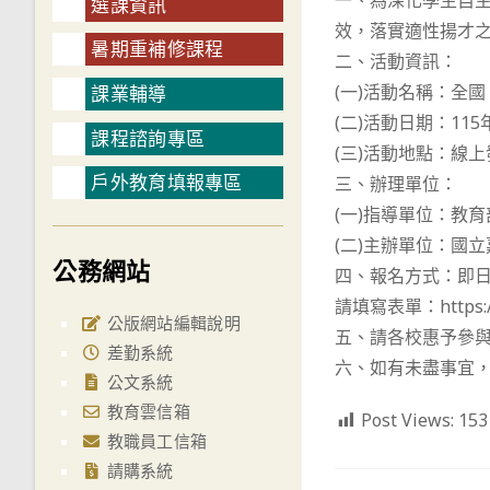
一、為深化學生自
選課資訊
效，落實適性揚才
暑期重補修課程
二、活動資訊：
(一)活動名稱：全
課業輔導
(二)活動日期：11
課程諮詢專區
(三)活動地點：線
戶外教育填報專區
三、辦理單位：
(一)指導單位：教
(二)主辦單位：國
公務網站
四、報名方式：即日
請填寫表單：https://f
公版網站編輯說明
五、請各校惠予參與
差勤系統
六、如有未盡事宜，請
公文系統
教育雲信箱
Post Views:
153
教職員工信箱
請購系統