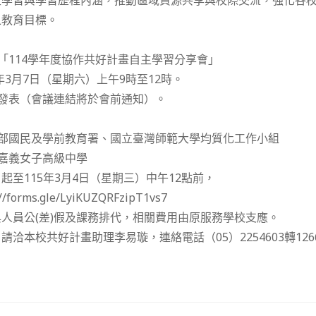
主學習與學習歷程內涵，推動區域資源共享與校際交流，強化各
之教育目標。
國「114學年度協作共好計畫自主學習分享會」
5年3月7日（星期六）上午9時至12時。
上發表（會議連結將於會前通知）。
育部國民及學前教育署、國立臺灣師範大學均質化工作小組
立嘉義女子高級中學
起至115年3月4日（星期三）中午12點前，
orms.gle/LyiKUZQRFzipT1vs7
人員公(差)假及課務排代，相關費用由原服務學校支應。
洽本校共好計畫助理李易璇，連絡電話（05）2254603轉126