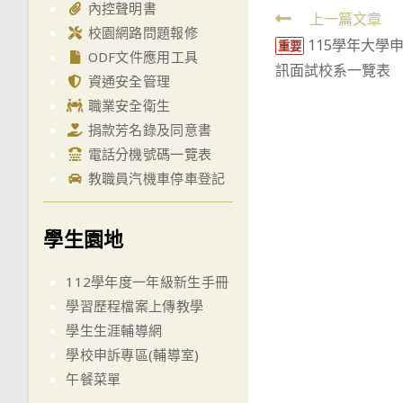
內控聲明書
Read
上一篇文章
校園網路問題報修
115學年大學
more
重要
ODF文件應用工具
訊面試校系一覽表
articles
資通安全管理
職業安全衛生
捐款芳名錄及同意書
電話分機號碼一覽表
教職員汽機車停車登記
學生園地
112學年度一年級新生手冊
學習歷程檔案上傳教學
學生生涯輔導網
學校申訴專區(輔導室)
午餐菜單