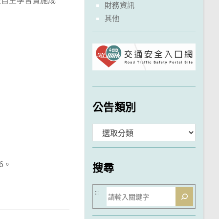
校自主學習實施成
財務資訊
其他
公告類別
分
類
6。
搜尋
搜
:::
尋