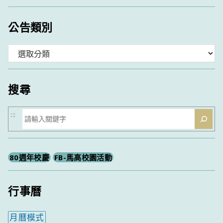
公告類別
分
類
搜尋
搜
:::
尋
80週年校慶
FB-馬高校園活動
行事曆
月曆模式