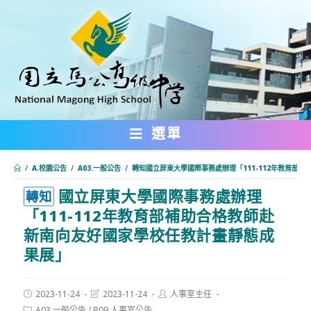
跳
轉
至
主
要
內
選單
容
/
A.校園公告
/
A03.一般公告
/
轉知國立屏東大學國際事務處辦理「111-112年教育部
國立屏東大學國際事務處辦理
:::
轉知
「111-112年教育部補助合格教師赴
新南向友好國家學校任教計畫靜態成
果展」
Post
Post
Post
2023-11-24
2023-11-24
人事室主任
published:
last
author:
Post
A03.一般公告
/
B09.人事室公告