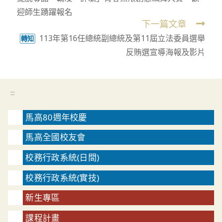
articles
迎師生踴躍報名
下一篇文章
113年第16任總統副總統及第11屆立法委員選舉
轉知
反賄選宣導海報及影片
:::
馬高80週年校慶
馬高全國校友會
校務行政系統(日間)
校務行政系統(實技)
新生專區
課程計畫