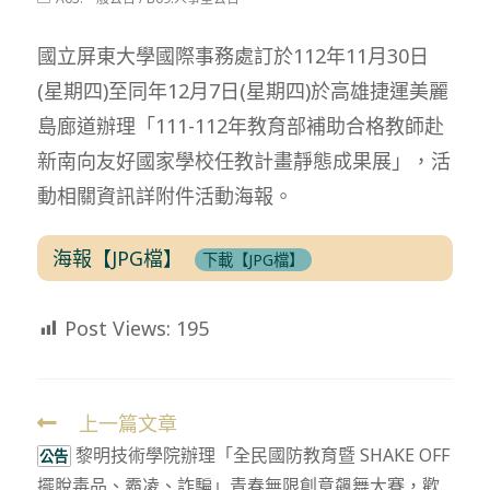
modified:
category:
國立屏東大學國際事務處訂於112年11月30日
(星期四)至同年12月7日(星期四)於高雄捷運美麗
島廊道辦理「111-112年教育部補助合格教師赴
新南向友好國家學校任教計畫靜態成果展」，活
動相關資訊詳附件活動海報。
海報【JPG檔】
下載【JPG檔】
Post Views:
195
上一篇文章
Read
黎明技術學院辦理「全民國防教育暨 SHAKE OFF
more
公告
擺脫毒品、霸凌、詐騙」青春無限創意飆舞大賽，歡