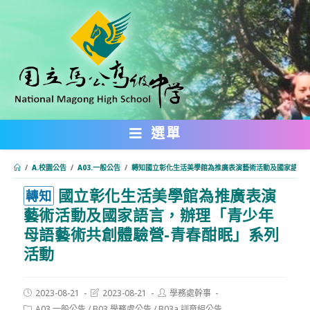
跳
轉
至
主
要
內
選單
容
/
A.校園公告
/
A03.一般公告
/
轉知國立彰化生活美學館為推廣表演藝術活動及國家語言，
國立彰化生活美學館為推廣表演
:::
轉知
藝術活動及國家語言，辦理「青少年
母語藝術共創體驗營-青春酣眠」系列
活動
Post
Post
Post
2023-08-21
2023-08-21
學務處幹事
published:
last
author:
Post
A03.一般公告
/
B03.學務處公告
/
B03a.訓育組公告