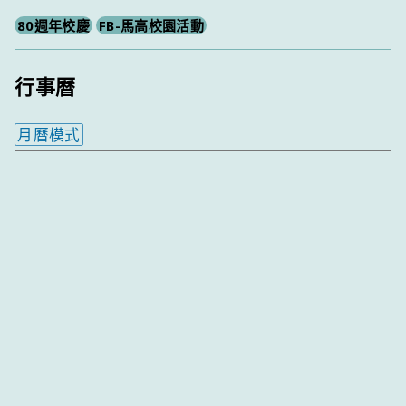
80週年校慶
FB-馬高校園活動
行事曆
月曆模式
內嵌行事曆為視覺預覽，完整行事曆內容請使用