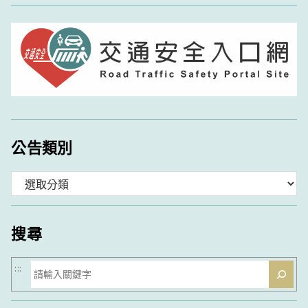
公告類別
分
類
搜尋
搜
:::
尋