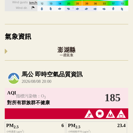
氣象資訊
澎湖縣
一週氣象
內嵌空氣品質小工具為視覺預覽，完整即時空氣