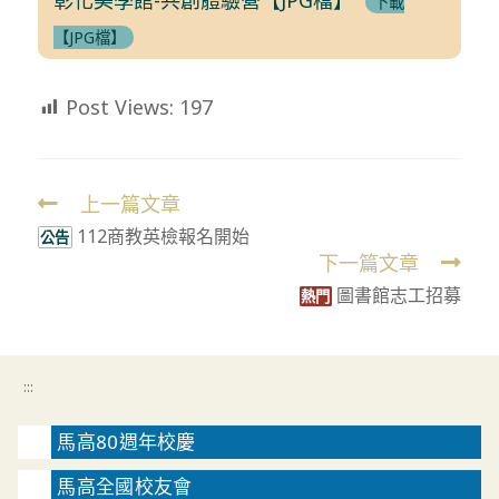
下載
【JPG檔】
Post Views:
197
上一篇文章
Read
112商教英檢報名開始
more
公告
下一篇文章
articles
圖書館志工招募
熱門
:::
馬高80週年校慶
馬高全國校友會