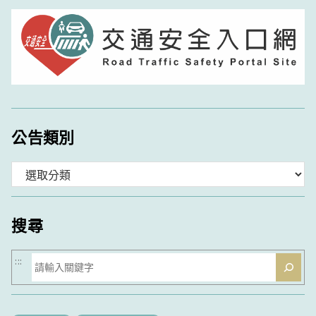
公告類別
分
類
搜尋
搜
:::
尋