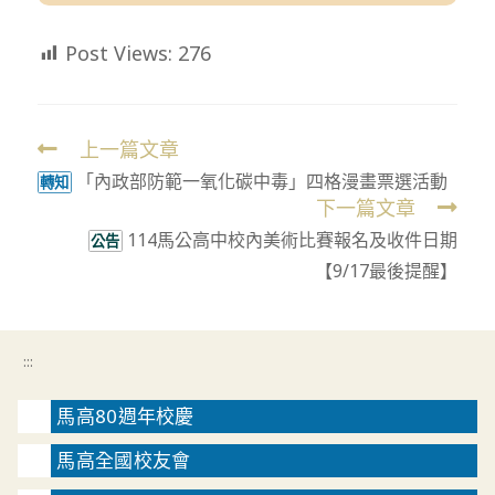
Post Views:
276
上一篇文章
Read
「內政部防範一氧化碳中毒」四格漫畫票選活動
more
轉知
下一篇文章
articles
114馬公高中校內美術比賽報名及收件日期
公告
【9/17最後提醒】
:::
馬高80週年校慶
馬高全國校友會