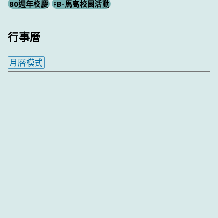
80週年校慶
FB-馬高校園活動
行事曆
月曆模式
內嵌行事曆為視覺預覽，完整行事曆內容請使用