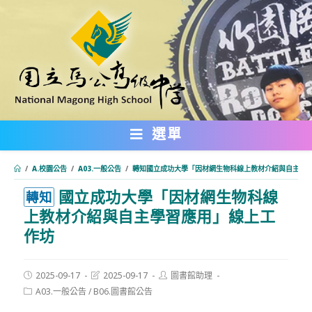
跳
轉
至
主
要
內
選單
容
/
A.校園公告
/
A03.一般公告
/
轉知國立成功大學「因材網生物科線上教材介紹與自主學
國立成功大學「因材網生物科線
:::
轉知
上教材介紹與自主學習應用」線上工
作坊
Post
Post
Post
2025-09-17
2025-09-17
圖書館助理
published:
last
author:
Post
A03.一般公告
/
B06.圖書館公告
modified:
category: