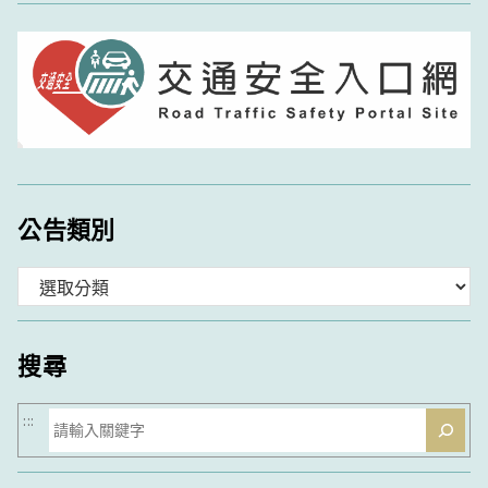
公告類別
分
類
搜尋
搜
:::
尋