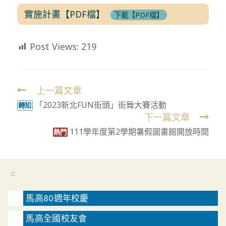
實施計畫【PDF檔】
下載【PDF檔】
Post Views:
219
上一篇文章
Read
「2023新北FUN街頭」街舞大賽活動
more
轉知
下一篇文章
articles
111學年度第2學期暑假圖書館開放時間
熱門
:::
馬高80週年校慶
馬高全國校友會