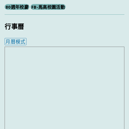
80週年校慶
FB-馬高校園活動
行事曆
月曆模式
內嵌行事曆為視覺預覽，完整行事曆內容請使用