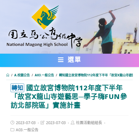
跳
轉
至
主
要
內
選單
容
/
A.校園公告
/
A03.一般公告
/
轉知國立故宮博物院112年度下半年「故宮X龍山寺遊藝思
國立故宮博物院112年度下半年
:::
轉知
「故宮X龍山寺遊藝思─學子嗨FUN參
訪北部院區」實施計畫
Post
Post
Post
2023-07-03
2023-07-03
社團活動組組長
published:
last
author:
Post
A03.一般公告
modified:
category: