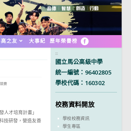
馬高之友
大事紀
歷年榮譽榜
FB
:::
國立馬公高級中學
統一編號：96402805
學校代碼：160302
與競賽
校務資料開放
研發人才培育計畫」
學校校務資訊
入科技研發，營造友善
學生專區