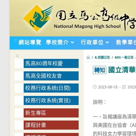
跳
轉
至
主
要
:::
網站導覽
學校簡介
行政單位
教學單
內
容
:::
/
A.校園公告
/
A03.一般公告
馬高80週年校慶
國立清華大
:::
轉知
馬高全國校友會
Post
Post
2023-08-18
2023
校務行政系統(日間)
published:
last
modifie
校務行政系統(實技)
說明：
新生專區
一、旨揭講座為清華
課程計畫
與美國在台協會（A
的科技女力學習環