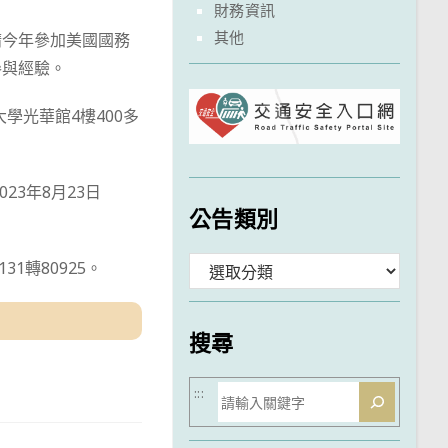
財務資訊
其他
請今年參加美國國務
參與經驗。
大學光華館4樓400多
2023年8月23日
公告類別
分
1轉80925。
類
搜尋
搜
:::
尋