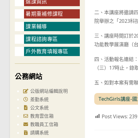
選課資訊
二、本講座將邀請
暑期重補修課程
院舉辦之「2023科
課業輔導
三、講座時間訂於20
課程諮詢專區
功能教學展演廳（
戶外教育填報專區
四、活動報名連結： htt
（三）17時止，錄
公務網站
五、如對本案有需聯繫
公版網站編輯說明
TechGirls講座
差勤系統
公文系統
教育雲信箱
Post Views:
239
教職員工信箱
請購系統