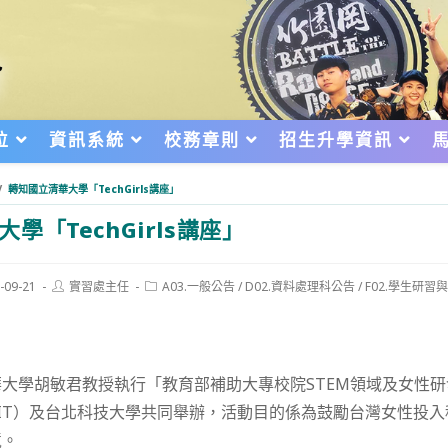
位
資訊系統
校務章則
招生升學資訊
/
轉知國立清華大學「TechGirls講座」
學「TechGirls講座」
Post
Post
-09-21
實習處主任
A03.一般公告
/
D02.資料處理科公告
/
F02.學生研習
author:
category:
d:
大學胡敏君教授執行「教育部補助大專校院STEM領域及女性
IT）及台北科技大學共同舉辦，活動目的係為鼓勵台灣女性投
境。