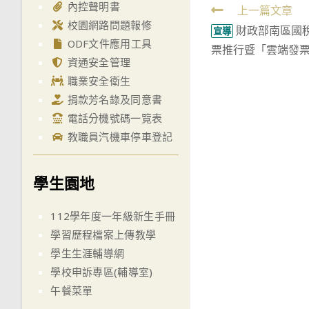
內控聲明書
Read
上一篇文章
校園網路問題報修
財政部南區國稅
more
宣導
ODF文件應用工具
票推行暨「雲端發票
articles
資通安全管理
職業安全衛生
捐款芳名錄及同意書
電話分機號碼一覽表
教職員汽機車停車登記
學生園地
112學年度一年級新生手冊
學習歷程檔案上傳教學
學生生涯輔導網
學校申訴專區(輔導室)
午餐菜單