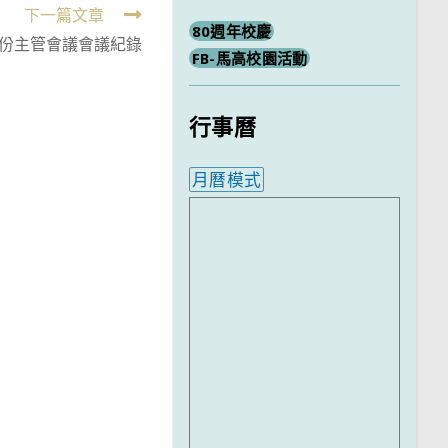
下一篇文章
80週年校慶
8月份主管會議會議紀錄
FB-馬高校園活動
行事曆
月曆模式
內嵌行事曆為視覺預覽，完