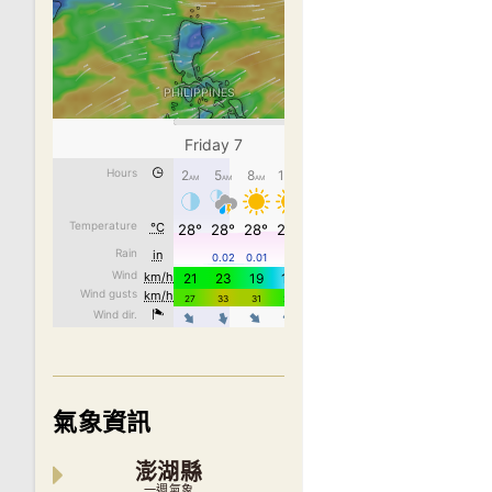
氣象資訊
澎湖縣
一週氣象