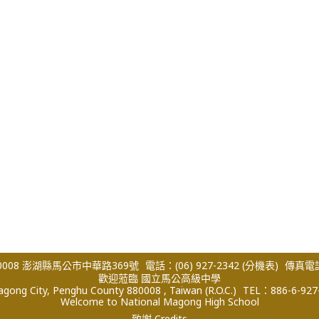
008 澎湖縣馬公市中華路369號
電話：(06) 927-2342
(分機表)
傳真電話：
歡迎蒞臨 國立馬公高級中學
ong City, Penghu County 880008 , Taiwan (R.O.C.)
TEL：886-6-927
Welcome to National Magong High School
致謝 Credits