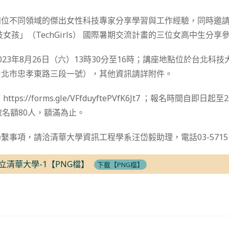
四位不同領域的傑出女性科技專家分享學習與工作經驗，同時邀
技女孩」（TechGirls） 國際暑期交流計畫的三位女高中生分享
23年8月26日（六）13時30分至16時；講座地點位於台北科技
台北市忠孝東路三段一號），其他資訊請詳附件。
ps://forms.gle/VFfduyftePVfK6Jt7 ；報名時間自即日起至
取名額80人，額滿為止。
事項，請洽清華大學資訊工程學系汪岱毅助理，電話03-571513
-國立清華大學-1【PNG檔】
下載【PNG檔】