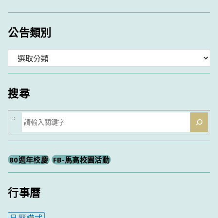
公告類別
分
類
搜尋
搜
:::
尋
80週年校慶
FB-馬高校園活動
行事曆