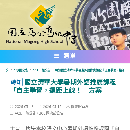
跳
轉
至
主
要
內
選單
容
/
A.校園公告
/
A03.一般公告
/
轉知國立清華大學暑期外語推廣課程「自主學習，遠距上
國立清華大學暑期外語推廣課程
:::
轉知
「自主學習，遠距上線！」方案
Post
Post
Post
2026-05-12
2026-05-12
圖書館助理
published:
last
author:
Post
A03.一般公告
/
B06.圖書館公告
modified:
category:
主旨：檢送本校語文中心暑期外語推廣課程「自