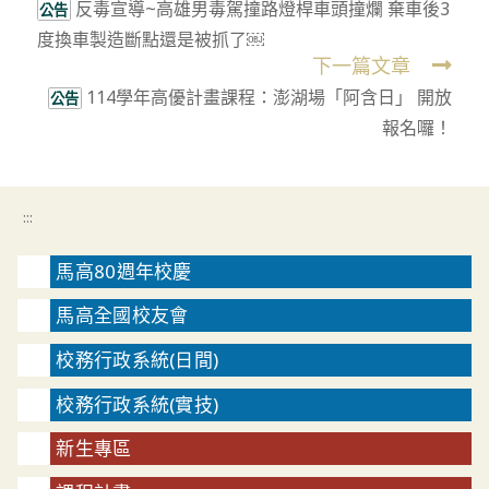
反毒宣導~高雄男毒駕撞路燈桿車頭撞爛 棄車後3
more
公告
度換車製造斷點還是被抓了￼
articles
下一篇文章
114學年高優計畫課程：澎湖場「阿含日」 開放
公告
報名囉！
:::
馬高80週年校慶
馬高全國校友會
校務行政系統(日間)
校務行政系統(實技)
新生專區