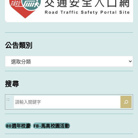
公告類別
分
類
搜尋
搜
:::
尋
80週年校慶
FB-馬高校園活動