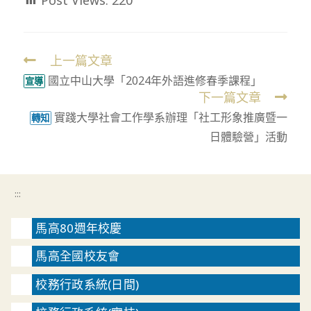
Post Views:
220
上一篇文章
Read
國立中山大學「2024年外語進修春季課程」
more
宣導
下一篇文章
articles
實踐大學社會工作學系辦理「社工形象推廣暨一
轉知
日體驗營」活動
:::
馬高80週年校慶
馬高全國校友會
校務行政系統(日間)