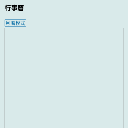
行事曆
月曆模式
內嵌行事曆為視覺預覽，完整行事曆內容請使用