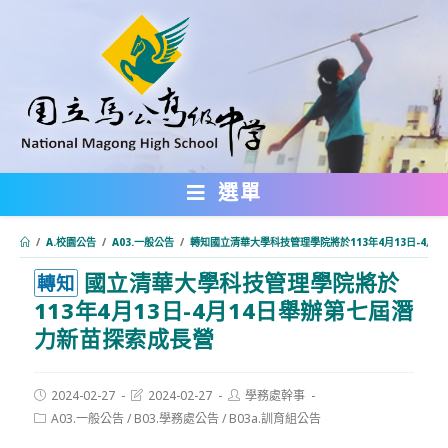
跳
轉
至
主
要
內
選單
容
/
A.校園公告
/
A03.一般公告
/
轉知國立清華大學科技管理學院將於113年4月13日-4月
國立清華大學科技管理學院將於
:::
轉知
113年4月13日-4月14日舉辦第七屆潛
力新苗探索成長營
Post
Post
Post
2024-02-27
2024-02-27
學務處幹事
published:
last
author:
Post
A03.一般公告
/
B03.學務處公告
/
B03a.訓育組公告
modified:
category: