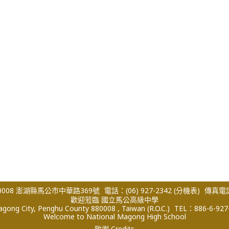
008 澎湖縣馬公市中華路369號
電話：(06) 927-2342
(分機表)
傳真電話：
歡迎蒞臨 國立馬公高級中學
ong City, Penghu County 880008 , Taiwan (R.O.C.)
TEL：886-6-927
Welcome to National Magong High School
致謝 Credits