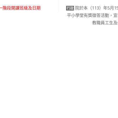
一階段開課班級及日期
院於本（113）年5月1
行政
平小學堂有獎徵答活動，宣
教職員工生及