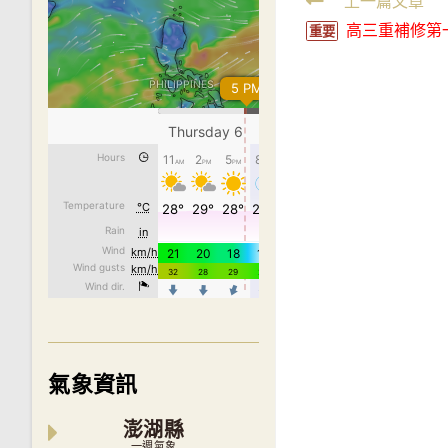
Read
上一篇文章
高三重補修第
more
重要
articles
氣象資訊
澎湖縣
一週氣象