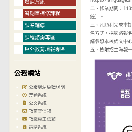
https://language.
選課資訊
二、修業期間：113
暑期重補修課程
鐘）。
三、凡順利完成本期
課業輔導
名方式，採網路報名：htt
課程諮詢專區
請參照本校語文中
戶外教育填報專區
五、檢附招生海報
公務網站
公版網站編輯說明
差勤系統
公文系統
教育雲信箱
教職員工信箱
請購系統