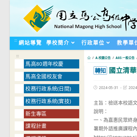
跳
轉
至
主
要
:::
網站導覽
學校簡介
行政單位
教學單
內
容
:::
/
A.校園公告
/
A03.一般公告
馬高80週年校慶
國立清華
:::
轉知
馬高全國校友會
Post
Post
2024-05-31
2024
校務行政系統(日間)
published:
last
modifie
校務行政系統(實技)
主旨：檢送本校語
說明：
新生專區
一、為嘉惠民眾終
課程計畫
暑期外語推廣課程內