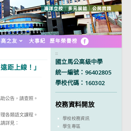
馬高之友
大事紀
歷年榮譽榜
FB
:::
國立馬公高級中學
，遠距上線！」
統一編號：96402805
學校代碼：160302
協助公告，請查照。
校務資料開放
辦理各類語文課程。
學校校務資訊
訊請詳見：
學生專區