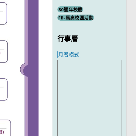
80週年校慶
FB-馬高校園活動
行事曆
月曆模式
內嵌行事曆為視覺預覽，完