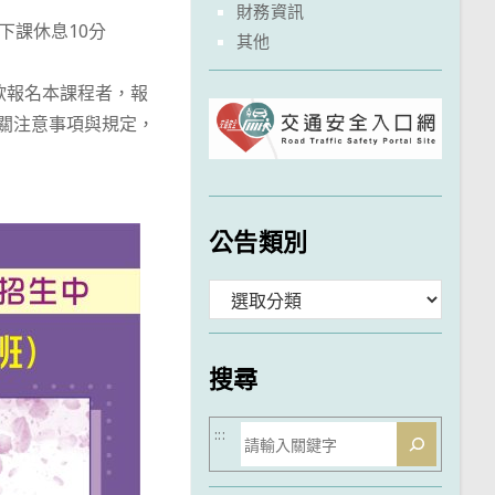
財務資訊
下課休息10分
其他
欲報名本課程者，報
php，相關注意事項與規定，
公告類別
分
類
搜尋
搜
:::
尋