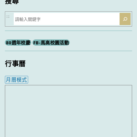
搜尋
搜
:::
尋
80週年校慶
FB-馬高校園活動
行事曆
月曆模式
內嵌行事曆為視覺預覽，完整行事曆內容請使用