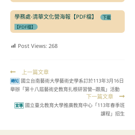
學務處-清華文化營海報【PDF檔】
下載
【PDF檔】
Post Views:
268
上一篇文章
Read
國立台南藝術大學藝術史學系訂於113年3月16日
more
轉知
舉辦「第十八屆藝術史教育扎根研習營─跟風」活動
articles
下一篇文章
國立臺北教育大學推廣教育中心「113年春季班
宣導
課程」招生