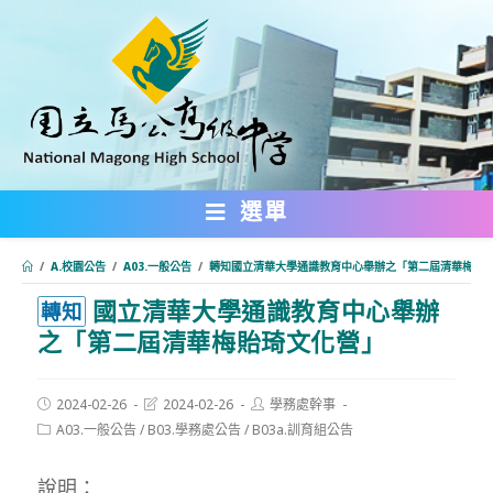
跳
轉
至
主
要
內
選單
容
/
A.校園公告
/
A03.一般公告
/
轉知國立清華大學通識教育中心舉辦之「第二屆清華梅貽
國立清華大學通識教育中心舉辦
:::
轉知
之「第二屆清華梅貽琦文化營」
Post
Post
Post
2024-02-26
2024-02-26
學務處幹事
published:
last
author:
Post
A03.一般公告
/
B03.學務處公告
/
B03a.訓育組公告
modified:
category:
說明：