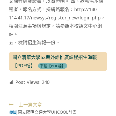
文課程結業證書，以資證明。 四、欲報名本課
程者，報名方式，採網路報名：http://140.
114.41.17/newsys/register_new/login.php，
相關注意事項與規定，請參照本校語文中心網
站。
五、檢附招生海報一份。
國立清華大學52期外語推廣課程招生海報
【PDF檔】
下載【PDF檔】
Post Views:
240
上一篇文章
Read
國立陽明交通大學UHCOOL計畫
more
轉知