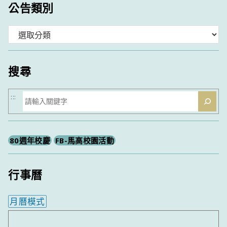
公告類別
分
類
搜尋
搜
:::
尋
80週年校慶
FB-馬高校園活動
行事曆
月曆模式
內嵌行事曆為視覺預覽，完整行事曆內容請使用