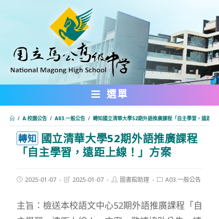
跳
轉
至
主
要
內
選單
容
/
A.校園公告
/
A03.一般公告
/
轉知國立清華大學52期外語推廣課程「自主學習，遠距上
國立清華大學52期外語推廣課程
:::
轉知
「自主學習，遠距上線！」方案
Post
Post
Post
Post
2025-01-07
2025-01-07
圖書館助理
A03.一般公告
published:
last
author:
category:
modified:
主旨：檢送本校語文中心52期外語推廣課程「自