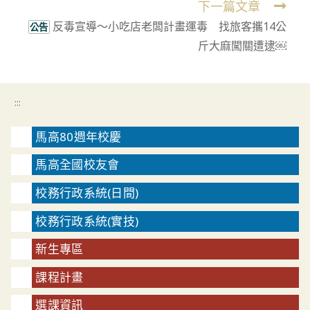
下一篇文章
articles
反毒宣導～小吃店老闆計畫運毒 找旅客攜14公
公告
斤大麻闖關遭逮￼
:::
馬高80週年校慶
馬高全國校友會
校務行政系統(日間)
校務行政系統(實技)
新生專區
課程計畫
選課資訊