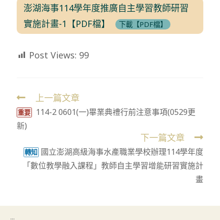
澎湖海事114學年度推廣自主學習教師研習
實施計畫-1【PDF檔】
下載【PDF檔】
Post Views:
99
上一篇文章
Read
114-2 0601(一)畢業典禮行前注意事項(0529更
more
重要
新)
articles
下一篇文章
國立澎湖高級海事水產職業學校辦理114學年度
轉知
「數位教學融入課程」教師自主學習增能研習實施計
畫
:::