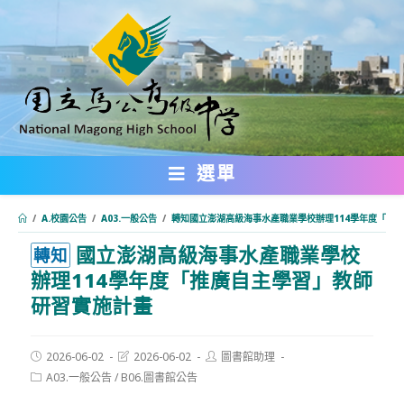
跳
轉
至
主
要
內
選單
容
/
A.校園公告
/
A03.一般公告
/
轉知國立澎湖高級海事水產職業學校辦理114學年度「推
國立澎湖高級海事水產職業學校
:::
轉知
辦理114學年度「推廣自主學習」教師
研習實施計畫
Post
Post
Post
2026-06-02
2026-06-02
圖書館助理
published:
last
author:
Post
A03.一般公告
/
B06.圖書館公告
modified:
category: