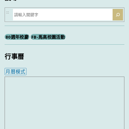
搜
:::
尋
80週年校慶
FB-馬高校園活動
行事曆
月曆模式
內嵌行事曆為視覺預覽，完整行事曆內容請使用