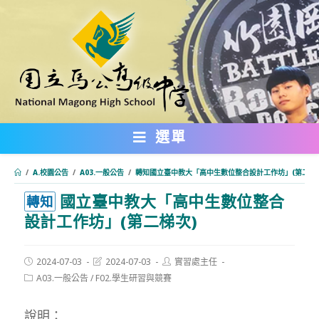
跳
轉
至
主
要
內
選單
容
/
A.校園公告
/
A03.一般公告
/
轉知國立臺中教大「高中生數位整合設計工作坊」(第二梯
國立臺中教大「高中生數位整合
:::
轉知
設計工作坊」(第二梯次)
Post
Post
Post
2024-07-03
2024-07-03
實習處主任
published:
last
author:
Post
A03.一般公告
/
F02.學生研習與競賽
modified:
category:
說明：