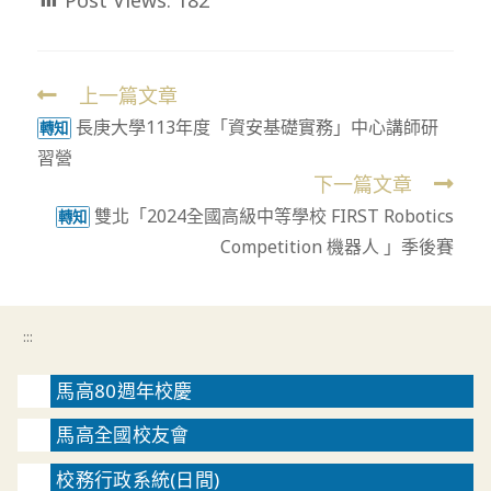
Post Views:
182
上一篇文章
Read
長庚大學113年度「資安基礎實務」中心講師研
more
轉知
習營
articles
下一篇文章
雙北「2024全國高級中等學校 FIRST Robotics
轉知
Competition 機器人 」季後賽
:::
馬高80週年校慶
馬高全國校友會
校務行政系統(日間)