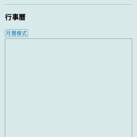
行事曆
月曆模式
內嵌行事曆為視覺預覽，完整行事曆內容請使用