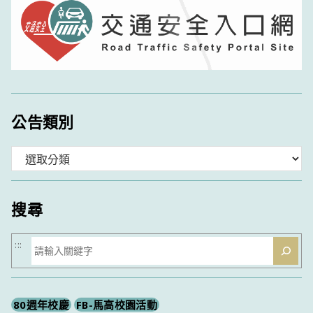
公告類別
分
類
搜尋
搜
:::
尋
80週年校慶
FB-馬高校園活動