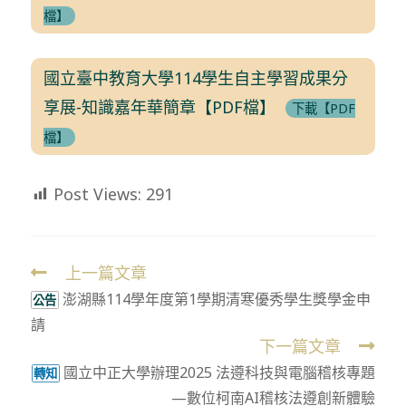
檔】
國立臺中教育大學114學生自主學習成果分
享展-知識嘉年華簡章【PDF檔】
下載【PDF
檔】
Post Views:
291
上一篇文章
Read
澎湖縣114學年度第1學期清寒優秀學生獎學金申
more
公告
請
articles
下一篇文章
國立中正大學辦理2025 法遵科技與電腦稽核專題
轉知
—數位柯南AI稽核法遵創新體驗