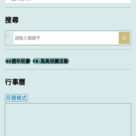
類
搜尋
搜
:::
尋
80週年校慶
FB-馬高校園活動
行事曆
月曆模式
內嵌行事曆為視覺預覽，完整行事曆內容請使用