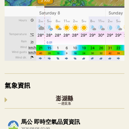
氣象資訊
澎湖縣
一週氣象
內嵌空氣品質小工具為視覺預覽，完整即時空氣