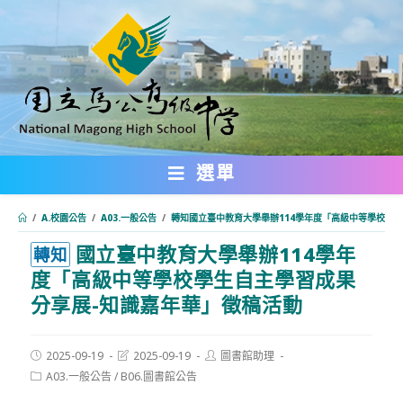
跳
轉
至
主
要
內
選單
容
/
A.校園公告
/
A03.一般公告
/
轉知國立臺中教育大學舉辦114學年度「高級中等學校學
國立臺中教育大學舉辦114學年
:::
轉知
度「高級中等學校學生自主學習成果
分享展-知識嘉年華」徵稿活動
Post
Post
Post
2025-09-19
2025-09-19
圖書館助理
published:
last
author:
Post
A03.一般公告
/
B06.圖書館公告
modified:
category: