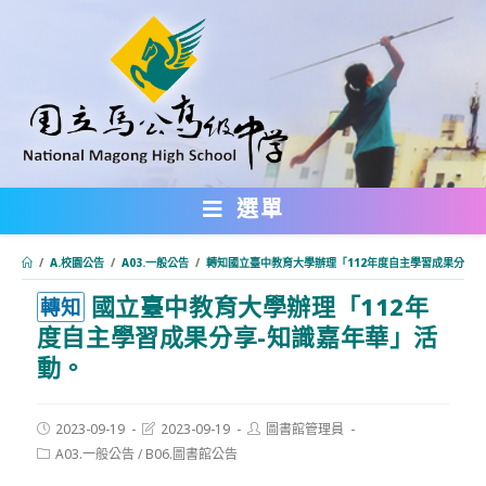
跳
轉
至
主
要
內
選單
容
/
A.校園公告
/
A03.一般公告
/
轉知國立臺中教育大學辦理「112年度自主學習成果分享-
國立臺中教育大學辦理「112年
:::
轉知
度自主學習成果分享-知識嘉年華」活
動。
Post
Post
Post
2023-09-19
2023-09-19
圖書館管理員
published:
last
author:
Post
A03.一般公告
/
B06.圖書館公告
modified:
category: