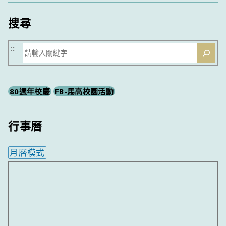
類
搜尋
搜
:::
尋
80週年校慶
FB-馬高校園活動
行事曆
月曆模式
內嵌行事曆為視覺預覽，完整行事曆內容請使用