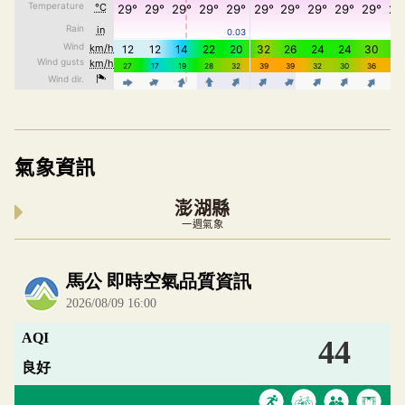
氣象資訊
澎湖縣
一週氣象
內嵌空氣品質小工具為視覺預覽，完整即時空氣