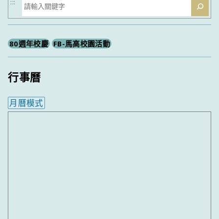
搜
:::
尋
80週年校慶
FB-馬高校園活動
行事曆
月曆模式
內嵌行事曆為視覺預覽，完整行事曆內容請使用