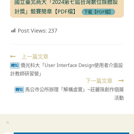
國立臺北商大「2024第七屆台灣數位媒體設
計獎」競賽簡章【PDF檔】
下載【PDF檔】
Post Views:
237
上一篇文章
Read
僑光科大「User Interface Design使用者介面設
more
轉知
計教師研習營」
articles
下一篇文章
馬公市公所辦理「解構虛實」~莊麗珠創作個展
轉知
活動
:::