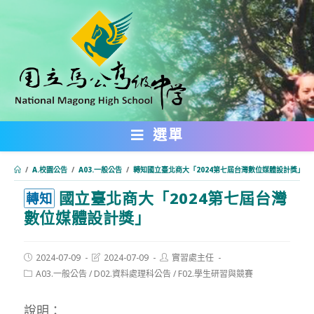
跳
轉
至
主
要
內
選單
容
/
A.校園公告
/
A03.一般公告
/
轉知國立臺北商大「2024第七屆台灣數位媒體設計獎」
國立臺北商大「2024第七屆台灣
:::
轉知
數位媒體設計獎」
Post
Post
Post
2024-07-09
2024-07-09
實習處主任
published:
last
author:
Post
A03.一般公告
/
D02.資料處理科公告
/
F02.學生研習與競賽
modified:
category:
說明：