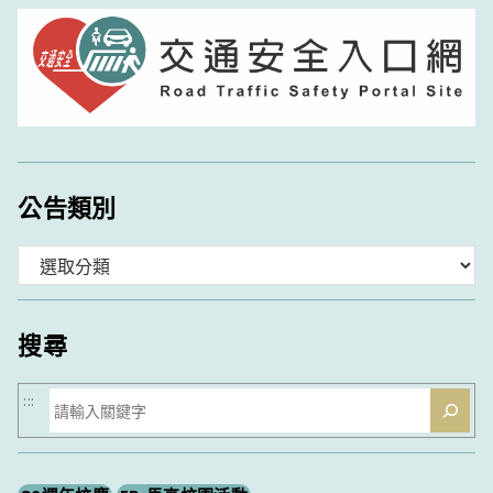
公告類別
分
類
搜尋
搜
:::
尋