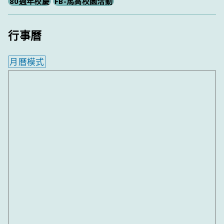
80週年校慶
FB-馬高校園活動
行事曆
月曆模式
內嵌行事曆為視覺預覽，完整行事曆內容請使用