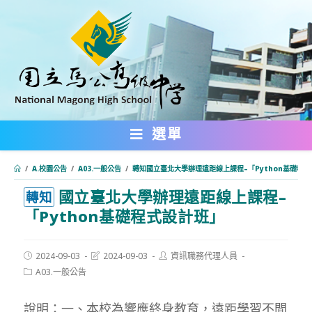
跳
轉
至
主
要
內
選單
容
/
A.校園公告
/
A03.一般公告
/
轉知國立臺北大學辦理遠距線上課程–「Python基礎程
國立臺北大學辦理遠距線上課程–
:::
轉知
「Python基礎程式設計班」
Post
Post
Post
2024-09-03
2024-09-03
資訊職務代理人員
published:
last
author:
Post
A03.一般公告
modified:
category:
說明：一、本校為響應終身教育，遠距學習不間