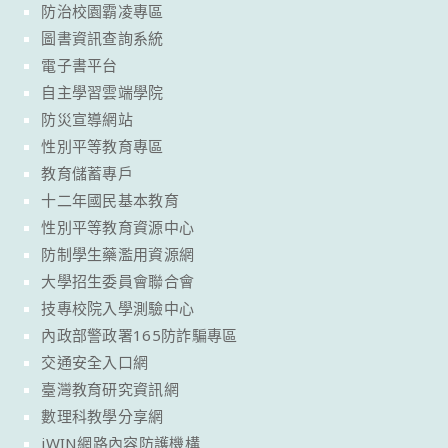
防治校園霸凌專區
圖書資訊查詢系統
電子書平台
自主學習雲端學院
防災宣導網站
性別平等教育專區
教育儲蓄專戶
十二年國民基本教育
性別平等教育資源中心
防制學生藥濫用資源網
大學招生委員會聯合會
技專校院入學測驗中心
內政部警政署165防詐騙專區
交通安全入口網
臺灣教育研究資訊網
數理科教學分享網
iWIN網路內容防護機構