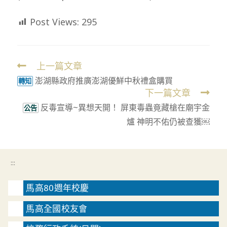
Post Views:
295
上一篇文章
Read
澎湖縣政府推廣澎湖優鮮中秋禮盒購買
more
轉知
下一篇文章
articles
反毒宣導~異想天開！ 屏東毒蟲竟藏槍在廟宇金
公告
爐 神明不佑仍被查獲￼
:::
馬高80週年校慶
馬高全國校友會