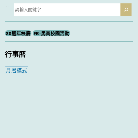
搜
:::
尋
80週年校慶
FB-馬高校園活動
行事曆
月曆模式
內嵌行事曆為視覺預覽，完整行事曆內容請使用