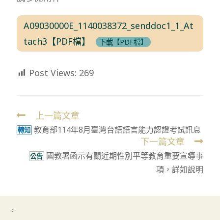
A09030000E_1140038372_senddoc1_1_At
tach3【PDF檔】
下載【PDF檔】
Post Views:
269
上一篇文章
Read
教育部114年8月臺灣台語語言能力認證考試訊息
more
轉知
下一篇文章
articles
國教署函示有關近期性別平等教育重要宣導事
公告
項，詳如說明
:::