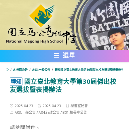
跳
轉
至
主
要
內
選單
容
/
A.校園公告
/
A03.一般公告
/
轉知國立臺北教育大學第30屆傑出校友選拔暨表揚辦法
國立臺北教育大學第30屆傑出校
:::
轉知
友選拔暨表揚辦法
Post
Post
Post
2025-04-23
2025-04-23
秘書室秘書
published:
last
author:
Post
A03.一般公告
/
A04.行政公告
/
B01.校長室公告
modified:
category:
請參閱附件。