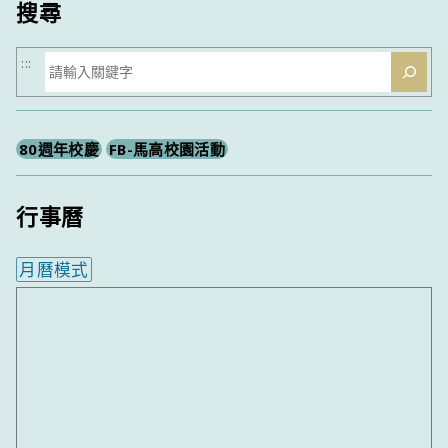
搜尋
搜
:::
尋
80週年校慶
FB-馬高校園活動
行事曆
月曆模式
內嵌行事曆為視覺預覽，完整行事曆內容請使用