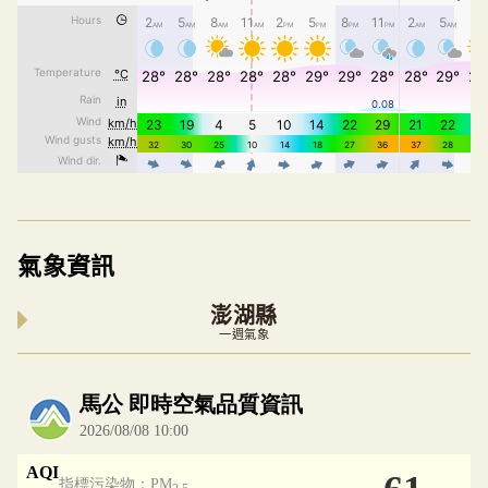
氣象資訊
澎湖縣
一週氣象
內嵌空氣品質小工具為視覺預覽，完整即時空氣