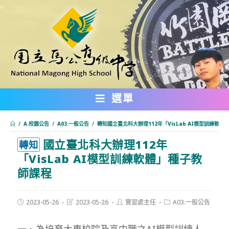
跳
轉
至
主
要
內
選單
容
/
A.校園公告
/
A03.一般公告
/
轉知國立臺北科大辦理112年「VisLab AI模型訓練軟
國立臺北科大辦理112年
:::
轉知
「VisLab AI模型訓練軟體」種子教
師課程
Post
Post
Post
Post
2023-05-26
2023-05-26
實習處主任
A03.一般公告
published:
last
author:
category:
modified:
一、為培育大專校院及高中職之AI模型訓練人