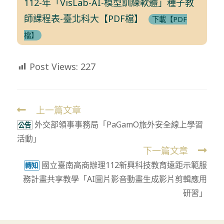
112-年「VisLab-AI-模型訓練軟體」種子教
師課程表-臺北科大【PDF檔】
下載【PDF
檔】
Post Views:
227
上一篇文章
Read
外交部領事事務局「PaGamO旅外安全線上學習
more
公告
活動」
articles
下一篇文章
國立臺南高商辦理112新興科技教育遠距示範服
轉知
務計畫共享教學「AI圖片影音動畫生成影片剪輯應用
研習」